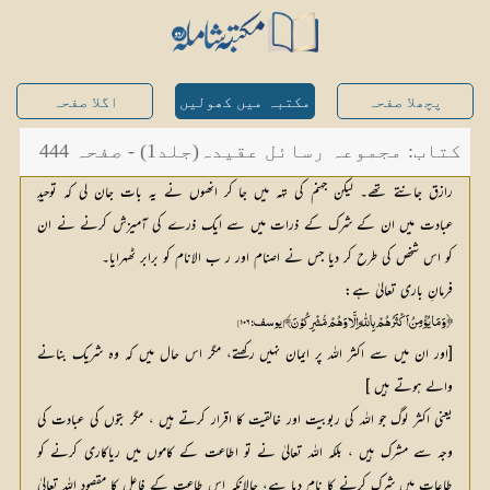
پچھلا صفحہ
مکتبہ میں کھولیں
اگلا صفحہ
کتاب: مجموعہ رسائل عقیدہ(جلد1) - صفحہ 444
رازق جانتے تھے۔ لیکن جہنم کی تہہ میں جا کر انھوں نے یہ بات جان لی کہ توحیدِ
عبادت میں ان کے شرک کے ذرات میں سے ایک ذرے کی آمیزش کرنے نے ان
کو اس شخص کی طرح کر دیا جس نے اصنام اور ر ب الانام کو برابر ٹھہرایا۔
فرمانِ باری تعالیٰ ہے:
﴿ وَ مَا یُؤْمِنُ اَکْثَرُھُمْ بِاللّٰہِ اِلَّا وَ ھُمْ مُّشْرِکُوْنَ﴾ [یوسف: ۱۰۶]
[اور ان میں سے اکثر اللہ پر ایمان نہیں رکھتے، مگر اس حال میں کہ وہ شریک بنانے
والے ہوتے ہیں ]
یعنی اکثر لوگ جو اللہ کی ربوبیت اور خالقیت کا اقرار کرتے ہیں ، مگر بتوں کی عبادت کی
وجہ سے مشرک ہیں ، بلکہ اللہ تعالیٰ نے تو اطاعت کے کاموں میں ریاکاری کرنے کو
طاعات میں شرک کرنے کا نام دیا ہے، حالانکہ اس طاعت کے فاعل کا مقصود اللہ تعالیٰ