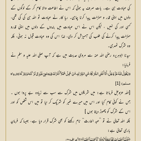
کی عبادت ہی ہے۔ بات صرف یہ ہوئی کہ اس نے اطاعت والا کام کر کے لوگوں کے
دلوں میں اپنی قدر و منزلت پیدا کرنا چاہی۔ ریا کار نے عبادت تو اللہ ہی کی کی تھی،
کسی اور کی نہیں ، لیکن اس نے اس عبادت میں بندوں کے دلوں میں اپنی قدرو
منزلت پیدا کرنے کی طلب کی آمیزش کر دی، لہٰذا اس کی وہ عبادت قبول نہ ہوئی، بلکہ
وہ شرک ٹھہری۔
سیدنا ابوہریرہ رضی اللہ عنہ سے مروی حدیث میں ہے کہ آپ صلی اللہ علیہ و سلم نے
فرمایا:
(( یَقُوْلُ اللّٰہُ عَزَّ وَجَلَّ: أَنَا أَغْنٰی الشُّرَکَائِ عَنِ الشِّرْکِ، مَنْ عَمِلَ عَمَلاً أَشْرَکَ فِیْہِ مَعِيَ غَیْرِيْ تَرَکْتُہٗ وَ شِرْکَہٗ )) (رواہ
[1]
مسلم)
[اللہ عزوجل فرماتا ہے: میں شریکوں میں شرک سے سب سے زیادہ بے پروا ہوں ۔
جس نے کوئی کام کیا اور اس میں میرے غیر کو شریک کر لیا تو میں اس شخص کو اور
اس کے شرک کو چھوڑ دیتا ہوں ]
بلکہ اللہ تعالی نے تو ’’عبد الحارث‘‘ نام رکھنے کو بھی شرک قرار دیا ہے، جیسا کہ فرمانِ
باری تعالیٰ ہے:
﴿ فَلَمَّآ اٰتٰھُمَا صَالِحًا جَعَلَا لَہٗ شُرَکَآئَ فِیْمَآ اٰتٰھُمَا﴾ [الأعراف: ۱۹۰]