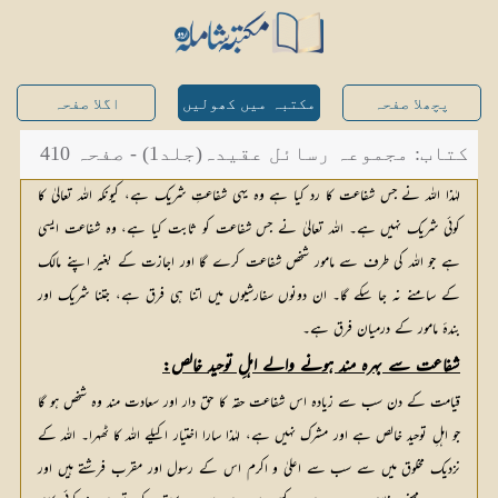
پچھلا صفحہ
مکتبہ میں کھولیں
اگلا صفحہ
کتاب: مجموعہ رسائل عقیدہ(جلد1) - صفحہ 410
لہٰذا اللہ نے جس شفاعت کا رد کیا ہے وہ یہی شفاعتِ شریک ہے، کیونکہ اللہ تعالیٰ کا
کوئی شریک نہیں ہے۔ اللہ تعالیٰ نے جس شفاعت کو ثابت کیا ہے، وہ شفاعت ایسی
ہے جو اللہ کی طرف سے مامور شخص شفاعت کرے گا اور اجازت کے بغیر اپنے مالک
کے سامنے نہ جا سکے گا۔ ان دونوں سفارشیوں میں اتنا ہی فرق ہے، جتنا شریک اور
بندۂ مامور کے درمیان فرق ہے۔
شفاعت سے بہرہ مند ہونے والے اہلِ توحید خالص:
قیامت کے دن سب سے زیادہ اس شفاعت حقہ کا حق دار اور سعادت مند وہ شخص ہو گا
جو اہلِ توحید خالص ہے اور مشرک نہیں ہے، لہٰذا سارا اختیار اکیلے اللہ کا ٹھہرا۔ اللہ کے
نزدیک مخلوق میں سے سب سے اعلیٰ و اکرم اس کے رسول اور مقرب فرشتے ہیں اور