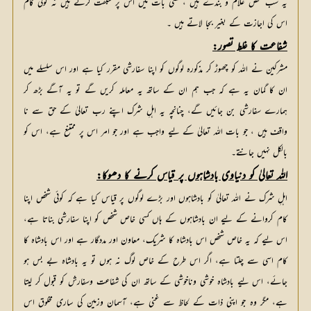
یہ سب محض غلام و بندے ہیں ، کسی بات میں اس پر سبقت کرتے ہیں نہ کوئی کام
اس کی اجازت کے بغیر بجا لاتے ہیں ۔
شفاعت کا غلط تصور:
مشرکین نے اللہ کو چھوڑ کر مذکورہ لوگوں کو اپنا سفارشی مقرر کیا ہے اور اس سلسلے میں
ان کا گمان یہ ہے کہ جب ہم ان کے ساتھ یہ معاملہ کریں گے تو یہ آگے بڑھ کر
ہمارے سفارشی بن جائیں گے، چنانچہ یہ اہلِ شرک اپنے رب تعالیٰ کے حق سے نا
واقف ہیں ، جو بات اللہ تعالیٰ کے لیے واجب ہے اور جو امر اس پر ممتنع ہے، اس کو
بالکل نہیں جانتے۔
اللہ تعالیٰ کو دنیاوی بادشاہوں پر قیاس کرنے کا دھوکا:
اہلِ شرک نے اللہ تعالیٰ کو بادشاہوں اور بڑے لوگوں پر قیاس کیا ہے کہ کوئی شخص اپنا
کام کروانے کے لیے ان بادشاہوں کے ہاں کسی خاص شخص کو اپنا سفارشی بناتا ہے،
اس لیے کہ یہ خاص شخص اس بادشاہ کا شریک، معاون اور مددگار ہے اور اس بادشاہ کا
کام اسی سے چلتا ہے، اگر اس طرح کے خاص لوگ نہ ہوں تو یہ بادشاہ بے بس ہو
جائے، اس لیے بادشاہ خوشی وناخوشی کے ساتھ ان کی شفاعت وسفارش کو قبول کر لیتا
ہے، مگر وہ جو اپنی ذات کے لحاظ سے غنی ہے، آسمان وزمین کی ساری مخلوق اس