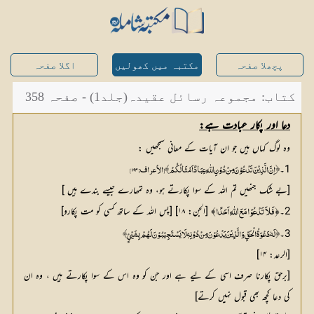
پچھلا صفحہ
مکتبہ میں کھولیں
اگلا صفحہ
کتاب: مجموعہ رسائل عقیدہ(جلد1) - صفحہ 358
دعا اور پکار عبادت ہے:
وہ لوگ کہاں ہیں جو ان آیات کے معانی سمجھیں :
1۔
﴿ اِنَّ الَّذِیْنَ تَدْعُوْنَ مِنْ دُوْنِ اللّٰہِ عِبَادٌ اَمْثَالُکُمْ﴾ [الأعراف: ۱۹۴]
[بے شک جنھیں تم اللہ کے سوا پکارتے ہو، وہ تمھارے جیسے بندے ہیں ]
2۔﴿
﴾ [الجن: ۱۸] [پس اللہ کے ساتھ کسی کو مت پکارو]
 فَلاَ تَدْعُوْا مَعَ اللّٰہِ اَحَدًا
3۔
﴿ لَہٗ دَعْوَۃُ الْحَقِّ وَ الَّذِیْنَ یَدْعُوْنَ مِنْ دُوْنِہٖ لَا یَسْتَجِیْبُوْنَ لَھُمْ بِشَیْئٍ﴾ 
[الرعد: ۱۴]
[برحق پکارنا صرف اسی کے لیے ہے اور جن کو وہ اس کے سوا پکارتے ہیں ، وہ ان
کی دعا کچھ بھی قبول نہیں کرتے]