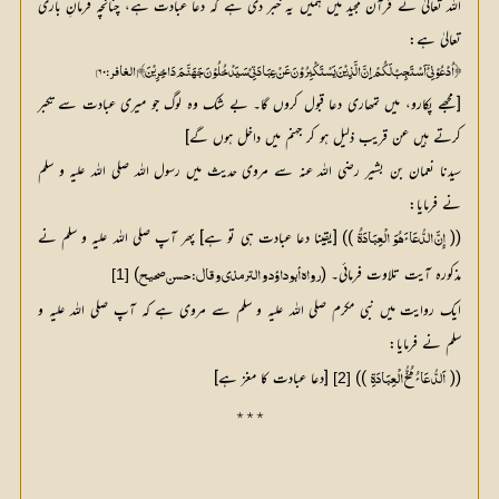
اللہ تعالیٰ نے قرآن مجید میں ہمیں یہ خبر دی ہے کہ دعا عبادت ہے، چنانچہ فرمانِ باری
تعالیٰ ہے:
﴿ اُدْعُوْنِیْٓ اَسْتَجِبْ لَکُمْ اِِنَّ الَّذِیْنَ یَسْتَکْبِرُوْنَ عَنْ عِبَادَتِیْ سَیَدْخُلُوْنَ جَھَنَّمَ دَاخِرِیْنَ﴾ [الغافر: ۶۰]
[مجھے پکارو، میں تمھاری دعا قبول کروں گا۔ بے شک وہ لوگ جو میری عبادت سے تکبر
کرتے ہیں عن قریب ذلیل ہو کر جہنم میں داخل ہوں گے]
سیدنا نعمان بن بشیر رضی اللہ عنہ سے مروی حدیث میں رسول اللہ صلی اللہ علیہ و سلم
نے فرمایا:
((
 )) [یقینا دعا عبادت ہی تو ہے] پھر آپ صلی اللہ علیہ و سلم نے 
إِنَّ الدُّعَائَ ھُوَ الْعِبَادَۃُ
مذکورہ آیت تلاوت فرمائی۔ (
) 
[1]
رواہ أبوداؤد و الترمذي و قال: حسن صحیح
ایک روایت میں نبی مکرم صلی اللہ علیہ و سلم سے مروی ہے کہ آپ صلی اللہ علیہ و
سلم نے فرمایا:
((
 )) 
 [دعا عبادت کا مغز ہے]
[2]
اَلدُّ عَائُ مُخُّ الْعِبَادَۃِ
٭٭٭