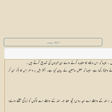
اگلا صفحہ
ں ۔ جیسا کہ اس درگاہ کا مشاہدہ کرنے والے ان خبروں کی تصدیق کرتے ہیں ۔
‘‘ (ڈوبنے والوں کو بچانے والا) رکھا ہے، جیسا کہ بعض سامعین نے بیان کیا ہے۔ اکثر اہل بر و بحر اس کا ذکر سن کر 
یں : اللہ کے واسطے اے عید روس! کچھ عطا ہو۔ اللہ کے واسطے اے لوگوں کو زندگی بخشنے والے!