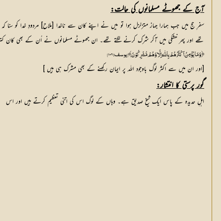
آج کے جھوٹے مسلمانوں کی حالت:
سفرِ حج میں جب ہمارا جہاز متزلزل ہوا تو میں نے اپنے کان سے ناخدا [ملاح] مردودِ خدا کو سن
تھے اور پھر خشکی میں آکر شرک کرنے لگتے تھے۔ ان جھوٹے مسلمانوں نے اُن کے بھی کان کترے کہ عین دریا میں ہل
﴿ وَ مَا یُؤْمِنُ اَکْثَرُھُمْ بِاللّٰہِ اِلَّا وَ ھُمْ مُّشْرِکُوْنَ ﴾ [یوسف: ۱۰۶]
[اور ان میں سے اکثر لوگ باوجود اللہ پر ایمان رکھنے کے بھی مشرک ہی ہیں ]
گور پرستی کا انتشار:
اہلِ حدیدہ کے پاس ایک شیخ صدیق ہے۔ وہاں کے لوگ اس کی اتنی تعظیم کرتے ہیں اور اس