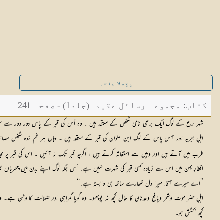
پچھلا صفحہ
کتاب: مجموعہ رسائل عقیدہ(جلد1) - صفحہ 241
شہر برع کے لوگ ایک برعی نامی شخص کے معتقد ہیں ۔ وہ اُس کی قبر کے پاس دور دور سے سفر 
اہلِ ہجریہ اور آس پاس کے لوگ ابن علوان کی قبر کے معتقد ہیں ۔ وہاں ہر غم زدہ شخص مصائب 
طرب میں آتے ہیں اور وہیں سے استغاثہ کرتے ہیں ، اگرچہ قبر تک نہ آئیں ۔ اس کی قبر پر مجالس
اَقطارِ یمن میں اس سے زیادہ کسی قبر کی شہرت نہیں ہے۔ اُس جگہ لوگ اپنے بدن میں چھریاں بھ
’’اے میرے آقا! میرا دل تمھارے ساتھ ہی وابستہ ہے۔‘‘
اہلِ حضر موت وشحر ویافع وعدنان کا حال کچھ نہ پوچھو۔ وہ گویا گمراہی اور ضلالت کا وطن ہے۔
کچھ بخشش ہو۔