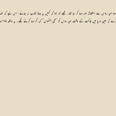
ا کہ وہ عید روس سے استغاثہ اور دعا کر رہا تھا۔ مجھے ڈر ہوا کہ کہیں یہ جہاذ ڈوب نہ جائے، اس لیے ک
اکت کے وقت عید روس کو ’’محی النفوس‘‘ کہہ کر دعا کرنے لگے۔ یہ واقعہ ۱۲۸۵ھ کا ہے۔ اللہ تعالیٰ نے سچ فرمایا: