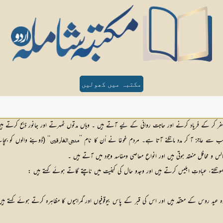
مکتبہ میں کھولیں
کر کے فریاد کرنے اور حاجت روائی کے لیے آتے ہیں ۔ وہاں مدتوں ٹھہرتے اور جانور ذبح کرتے ہی
سے عاجز آ کر مدد مانگنے آتا ہے۔ مردم غوغا نے اُن کا نام ’’
منجي الغارقین
 و محافل منعقد ہوتی ہیں اور انواعِ معاصی ومفاسد وجود میں آتے ہیں ۔
ونکتے، عبادتِ ابلیس کرتے ہیں اور وجدو حال کی کیفیت میں ناچتے گاتے ہوئے کہتے ہیں :
 وہ عید روس کے معتقد ہیں اور اس کی قبر کے پاس بیوقوفیوں اور گمراہیوں کا مظاہرہ کرتے ہوئے کہتے ہ