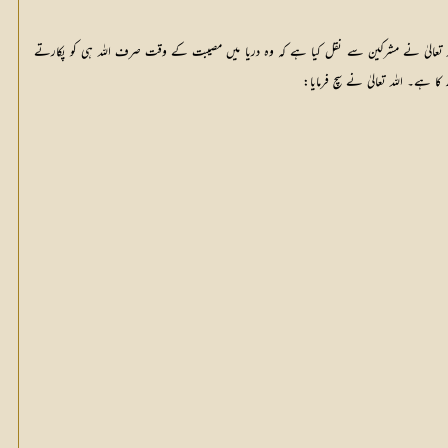
ہ اللہ تعالیٰ نے مشرکین سے نقل کیا ہے کہ وہ دریا میں مصیبت کے وقت صرف اللہ ہی کو پکارتے