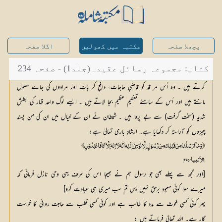
پچھلا صفحہ
مکتبہ میں کھولیں
اگلا صفحہ
کتاب: مجموعہ رسائل عقیدہ(جلد1) - صفحہ 234
کرتے ہیں ۔ وہ اُس مر قد کو قاضیِ حاجات، دافعِ کر بات اور مرادوں کی جاے حصول
مانتے ہیں اور اُس کے سامنے تعظیم عظیم بجا لاتے ہیں ۔ ایسے لوگ واحد قہار کی بطش
شدید (سخت گرفت) سے بے پروا ہیں ۔ شیطان نے ان کے خیال میں ان کی من پسند
چیزوں کو آراستہ کر دکھایا ہے۔ ارشادِ باری تعالیٰ ہے:
﴿وَ مَآ اَرْسَلْنَا مِنْ قَبْلِکَ مِنْ رَّسُوْلٍ اِلَّا نُوْحِیْٓ اِلَیْہِ اَنَّہٗ لَآاِلٰہَ اِلَّآ اَنَا فَاعْبُدُوْنِ﴾
[الأنبیائ: ۲۵]
[اور تجھ سے پہلے بھی جو رسول ہم نے بھیجا اس کی طرف یہی وحی نازل فرمائی کہ
میرے سوا کوئی معبود برحق نہیں پس تم سب میری ہی عبادت کرو]
پھر کوئی کسی غوث سے مدد کا طالب ہے اور کوئی کسی قطب سے حاجت روائی کا خواست
گار ہے۔ اللہ تعالیٰ فرماتے ہیں :