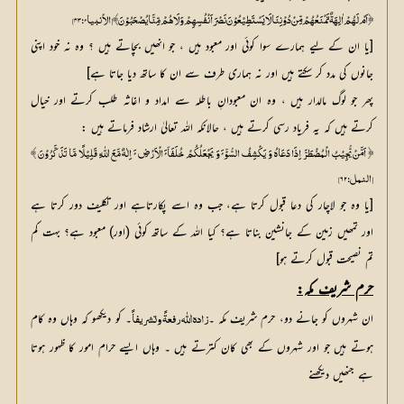
﴿اَمْ لَھُمْ اٰلِھَۃٌ تَمْنَعُھُمْ مِّنْ دُوْنِنَا لَا یَسْتَطِیْعُوْنَ نَصْرَ اَنْفُسِھِمْ وَ لَا ھُمْ مِّنَّا یُصْحَبُوْنَ﴾ [الأنبیائ: ۴۳]
[یا ان کے لیے ہمارے سوا کوئی اور معبود ہیں ، جو انھیں بچاتے ہیں ؟ وہ نہ خود اپنی
جانوں کی مدد کر سکتے ہیں اور نہ ہماری طرف سے ان کا ساتھ دیا جاتا ہے]
پھر جو لوگ مالدار ہیں ، وہ ان معبودانِ باطلہ سے امداد و اغاثہ طلب کرتے اور خیال
کرتے ہیں کہ یہ فریاد رسی کرتے ہیں ، حالانکہ اللہ تعالیٰ ارشاد فرماتے ہیں :
﴿ اَمَّنْ یُّجِیْبُ الْمُضْطَرَّ اِذَا دَعَاہُ وَ یَکْشِفُ السُّوْٓئَ وَ یَجْعَلُکُمْ خُلَفَآئَ الْاَرْضِ ئَ اِلٰہٌ مَّعَ اللّٰہِ قَلِیْلًا مَّا تَذَکَّرُوْنَ ﴾
[النمل: ۶۲]
[یا وہ جو لاچار کی دعا قبول کرتا ہے، جب وہ اسے پکارتاہے اور تکلیف دور کرتا ہے
اور تمھیں زمین کے جانشین بناتا ہے؟ کیا اللہ کے ساتھ کوئی (اور) معبود ہے؟ بہت کم
تم نصیحت قبول کرتے ہو]
حرم شریف مکہ:
ان شہروں کو جانے دو، حرم شریف مکہ ۔
۔ کو دیکھو کہ وہاں وہ کام 
زادہ اللّٰه رفعۃً وتشریفاً
ہوتے ہیں جو اور شہروں کے بھی کان کترتے ہیں ۔ وہاں ایسے حرام امور کا ظہور ہوتا 
ہے جنھیں دیکھنے 