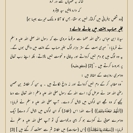
نماند بہ عصیاں کسے در گرو
کہ دارد چنیں سید پیشرو
[وہ شخص نافرمانی میں گرفتار نہیں ہو سکتا، جس کا آقا و مالک تیرے جیسا ہو]
بغیر حساب جنت میں جانے والے:
سیدنا ابن عباس رضی اللہ عنہما سے مرفوعاً مروی ہے کہ رسول اللہ صلی اللہ علیہ و سلم
نے فرمایا:’’ میری امت کے ستر ہزار لوگ بغیر حساب کے جنت میں داخل ہوں گے۔
یہ وہ لوگ ہیں جو دم نہیں کرواتے اور بدفالی و نحوست نہیں پکڑتے، بلکہ اپنے رب تعالیٰ
پر بھروسا کرتے ہیں ۔‘‘
 (
)
[2]
متفق علیہ
دوسری روایت کے الفاظ ہیں :
’’وہ مطالبہ کر کے دم نہیں کرواتے اور نہ داغ لگاتے ہیں ۔ یہ سن کر عکاشہ بن محصن
رضی اللہ عنہ نے عرض کی: اے اللہ کے رسول صلی اللہ علیہ وسلم ! اللہ تعالیٰ سے دعا
کیجیے کہ وہ مجھے ان لوگوں میں شامل کر دے۔ آپ صلی اللہ علیہ و سلم نے فرمایا:
((
)) [اے اللہ! اس (عکاشہ) کو ان لوگوں میں شامل کر دے] ایک 
اَللّٰھُمَّ اجْعَلْہُ مِنْھُمْ
دوسرے صحابی نے کھڑے ہو کر یہی درخواست کی تو آپ صلی اللہ علیہ و سلم نے 
فرمایا: ((
)) [اس (سعادت) میں عکاشہ تم سے سبقت کر گئے ہیں ] 
[3]
سَبَقَکَ بِھَا عُکَاشَۃُ