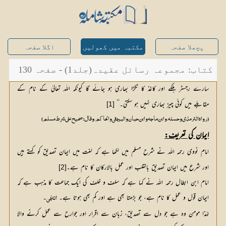
پچھلا صفحہ
مکتبہ میں کھولیں
اگلا صفحہ
کتاب: مجموعہ رسائل عقیدہ(جلد1) - صفحہ 130
سارے رجسٹر ہلکے اور کاغذ کا ٹکڑا بھاری ہو جائے گا کیونکہ اللہ تعالیٰ کے نام کے
مقابلے میں کوئی چیز بھاری نہیں ہو سکتی۔‘‘
[1]
(رواہ الترمذي و حسنہ، و ابن ماجہ و ابن حبان و البیھقي والحاکم، و قال: صحیح علی شرط مسلم)
ایمان کی تعریف:
امام نووی رحمہ اللہ نے شرح مسلم میں لکھا ہے کہ لغت میں ایمان تصدیق کو کہتے ہیں
اور شرع میں ایمان تصدیق بالقلب اور عمل بالارکان کا نام ہے۔
[2]
امام ابن ابطال رحمہ اللہ نے کہا ہے کہ سلف و خلف کی ایک جماعت کا مذہب ہے کہ
ایمان قول و عمل کا نام ہے، جو بڑھتا بھی ہے اور کم بھی ہوتا ہے۔
۔
انتھٰی
لہٰذا مومن وہ ہے جو دل سے تصدیق، زبان سے اقرار اور جوارح سے عمل کرنے والا