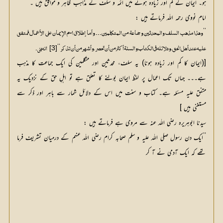
ہو۔ ایمان کے کم اور زیادہ ہونے میں ائمہ و سلف کے مذاہب ظاہر و موافق ہیں ۔
امام نووی رحمہ اللہ فرماتے ہیں :
’’
‘‘
[3]
علیہ عند أہل الحق، و دلائلہ في الکتاب و السنۃ أکثر من أن تحصر، و أشھر من أن تذکر
انتھیٰ۔
[(ایمان کا کم اور زیادہ ہونا) یہ سلف، محدثین اور متکلمین کی ایک جماعت کا مذہب
ہے۔۔۔ جہاں تک اعمال پر لفظ ایمان بولنے کا تعلق ہے تو اہلِ حق کے نزدیک یہ
متفق علیہ مسئلہ ہے۔ کتاب و سنت میں اس کے دلائل شمار سے باہر اور ذکر سے
مستغنی ہیں ]
سیدنا ابوہریرہ رضی اللہ عنہ سے مروی ہے فرماتے ہیں :
’’ایک دن رسول صلی اللہ علیہ و سلم صحابہ کرام رضی اللہ عنہم کے درمیان تشریف فرما
تھے کہ ایک آدمی نے آ کر