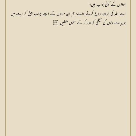
اے اللہ کی طرف رجوع کرنے والے! ہم ان سوالوں کے ایسے جواب پیش کر رہے ہیں 
جو پیاسے دلوں کی تشنگی کو دور کر کے سکوں بخشیں۔