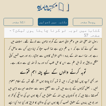
پچھلا صفحہ
مکتبہ میں کھولیں
اگلا صفحہ
کتاب: میں توبہ تو کرنا چاہتا ہوں لیکن؟ -
صفحہ 57
رسول اللہ صلی اللہ علیہ وسلم اپنی امت کے گمراہ اماموں سے ڈرتے تھے۔ اسلاف میں 
سے کسی نے کہا ہے کہ : یہ علم دین ہے لہٰذا خوب سوچو کہ اپنا دین کس سے حاصل کر 
رہے ہو۔ لہٰذا اے اللہ کے بندو ! ایسی لغزش گاہوں سے ہوشیار رہو اور جب تمہیں کوئی 
مشکل درپیش ہو تو اہل علم سے اس کا حل طلب کرو اور مدد تو اللہ ہی سے درکار ہے۔
توبہ کرنے والوں کے لیے چند اہم فتوے
اور کبھی آپ یوں کہتے ہیں کہ: میں تو توبہ کرنا چاہتا ہوں مگر مجھے توبہ کے احکام معلوم 
نہیں ۔ بعض گناہوں کے بارے میں توبہ سے متعلق بہت سے سوالات میرے ذہن میں 
گھومتے رہتے ہیں کہ جو کوتاہیاں میں اللہ کے حقوق میں کر چکا ہوں ان کی ادائیگی کیونکر ہو 
اور جو میں بندوں کے حقوق غصب کر چکا ہوں ان کی واپسی کا طریق کار کیا ہو؟ کیا ایسے 