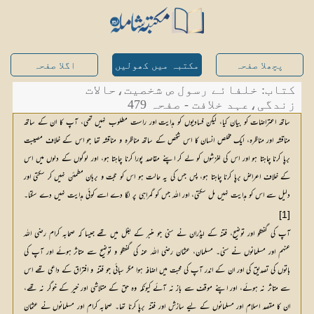
پچھلا صفحہ
مکتبہ میں کھولیں
اگلا صفحہ
کتاب: خلفائے رسول ص شخصیت،حالات
زندگی،عہد خلافت - صفحہ 479
ساتھ اعتراضات کو بیان کیا، لیکن فسادیوں کو ہدایت اور راست مطلوب نہیں تھی، آپ کا ان کے ساتھ
مناقشہ اور مناظرہ، ایک مخلص انسان کا اس شخص کے ساتھ مناظرہ و مناقشہ تھا جو اس کے خلاف مصیبت
برپا کرنا چاہتا ہو اور اس کی لغزشوں کو لے کر اپنے مقاصد پورا کرنا چاہتا ہو، اور لوگوں کے دلوں میں اس
کے خلاف اعراض برپا کرنا چاہتا ہو، پس جس کی یہ حالت ہو اس کو حجت و برہان مطمئن نہیں کر سکتی اور
دلیل سے اس کو ہدایت نہیں مل سکتی، اور اللہ جس کو گمراہی پر لگا دے اسے کوئی ہدایت نہیں دے سکتا۔
[1]
آپ کی گفتگو اور توضیح، فتنہ کے لیڈران نے سنی جو منبر کے بغل میں تھے جیسا کہ صحابہ کرام رضی اللہ
عنہم اور مسلمانوں نے سنی۔ مسلمان، عثمان رضی اللہ عنہ کی گفتگو و توضیح سے متاثر ہوئے اور آپ کی
باتوں کی تصدیق کی اور ان کے اندر آپ کی محبت میں اضافہ ہوا مگر سبائی جو فتنہ و افتراق کے داعی تھے اس
سے متاثر نہ ہوئے، اور اپنے موقف سے باز نہ آئے کیونکہ وہ حق کے متلاشی اور خیر کے خوگر نہ تھے،
ان کا مقصد اسلام اور مسلمانوں کے لیے سازش اور فتنہ برپا کرنا تھا۔ صحابہ کرام اور مسلمانوں نے عثمان