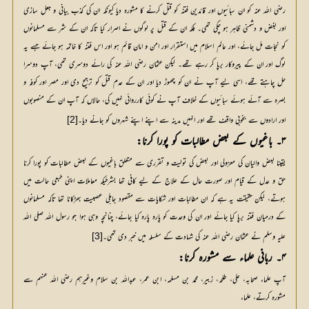
رضی اللہ عنہ کو ان سبائیوں اور قائدین فتنہ کو قتل کرنے کا مشورہ دیا کیونکہ ان کی کذب بیانی و جعل سازی
اور بغض و دشمنی ظاہر ہو چکی تھی۔ بلکہ ان کے قتل پر لوگوں نے اصرار کیا تاکہ ان کے شر سے مسلمانوں
کو نجات مل جائے، اور عالم اسلام میں استقرار اور امن و امان قائم ہو اور اس فتنہ کا خاتمہ ہو جائے جسے یہ
لوگ اور ان کے پیروکار برپا کر رہے تھے۔ لیکن عثمان رضی اللہ عنہ کی رائے دوسری تھی، آپ دوسرا
حل چاہتے تھے، اسی لیے آپ نے ان کو چھوڑ دیا اور ان کے عدم قتل کو ترجیح دی اور مصر اور کوفہ و
بصرہ سے آئے ہوئے سبائیوں کے خلاف آپ نے کوئی کارروائی نہیں کی، حالاں کہ آپ ان کے منصوبوں
اور ارادوں سے بخوبی واقف تھے اور انہیں مدینہ سے اپنے اپنے شہروں کو جانے دیا۔
[2]
۳۔ باغیوں کے بعض مطالبات کو پورا کرنا:
یقینا بعض والیان کی معزولی اور بعض کی تولیت و تقرری سے متعلق باغیوں کے بعض مطالبات کو پورا کرنا
حق و عدل کے قیام اور صورت حال کے علاج کے لیے کافی تھا بشرطیکہ معاملات اپنی طبعی حالت میں
ہوتے، لیکن حقیقت یہ ہے کہ ان مطالبات اور شکایات سے مقصود جاہلی عصبیت بھڑکانا تھا تاکہ مسلمانوں
کے درمیان فتنہ برپا کیا جائے اور ان کی وحدت کو پارہ پارہ کیا جائے، چنانچہ وہی ہوا جو رسول اللہ صلی اللہ
علیہ وسلم نے عثمان رضی اللہ عنہ کی شہادت کے سلسلہ میں خبر دی تھی۔
[3]
۴۔ ربانی علماء سے مشورہ کرنا:
آپ علماء صحابہ، علی، طلحہ، زبیر، محمد بن مسلمہ، ابن عمر، عبداللہ بن سلام وغیرہم رضی اللہ عنہم سے
مشورہ کرتے، علماء