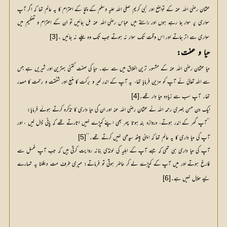
عثمان رضی اللہ عنہ کے تواضع اور نبی کریم صلی اللہ علیہ وسلم کے چچا کے احترام کا یہ عالم تھا کہ اگر آپ
سواری پر سوار جا رہے ہوں اور راستے میں عباس رضی اللہ عنہ مل جائیں تو ان کے احترام و تعظیم میں
سواری سے اتر جاتے اور اس وقت تک سوار نہ ہوتے جب تک وہ چلے نہ جائیں ۔
[3]
حیا و عفت:
حیا عثمان رضی اللہ عنہ کے مشہور ترین اخلاق میں سے ہے۔ حیا کی صفت کتنی بہترین اور شیریں ہے جس
سے اللہ تعالیٰ نے آپ کو مزین فرمایا تھا، یہ آپ کے اندر خیر و برکت کا منبع اور شفقت و رحمت کا مصدر
تھا۔ آپ سب سے زیادہ حیا دار تھے۔
[4]
ایک دن حسن بصری رحمہ اللہ نے عثمان رضی اللہ عنہ اور ان کی حیا داری کا تذکرہ کرتے ہوئے فرمایا:
’’آپ گھر کے اندر ہوتے، دروازہ بند ہوتا پھر بھی اپنے کپڑے نہیں اتارتے تھے کہ پانی ڈال لیں ، اور
آپ کی حیا داری کا یہ عالم تھا کہ اپنی پیٹھ سیدھی نہیں کرتے تھے۔‘‘
[5]
آپ کی حیا داری ہی تھی کہ جسے آپ کے اہلیہ کی لونڈی بنانہ روایت کرتی ہیں کہ جب آپ غسل سے
فارغ ہوتے اور میں آپ کے کپڑے لے کر حاضر ہوتی تو فرماتے: میری طرف مت دیکھنا یہ تمہارے
لیے حلال نہیں ہے۔
[6]