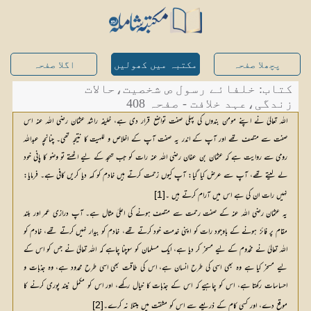
پچھلا صفحہ
مکتبہ میں کھولیں
اگلا صفحہ
کتاب: خلفائے رسول ص شخصیت،حالات
زندگی،عہد خلافت - صفحہ 408
اللہ تعالیٰ نے اپنے مومن بندوں کی پہلی صفت تواضع قرار دی ہے، خلیفہ راشد عثمان رضی اللہ عنہ اس
صفت سے متصف تھے اور آپ کے اندر یہ صفت آپ کے اخلاص و للہیت کا نتیجہ تھی۔ چنانچہ عبداللہ
رومی سے روایت ہے کہ عثمان بن عفان رضی اللہ عنہ رات کو جب تہجد کے لیے اٹھتے تو وضو کا پانی خود
لے لیتے تھے، آپ سے عرض کیا گیا: آپ کیوں زحمت کرتے ہیں خادم کو کہہ دیا کریں کافی ہے۔ فرمایا:
نہیں رات ان کی ہے اس میں آرام کرتے ہیں ۔
[1]
یہ عثمان رضی اللہ عنہ کے صفت رحمت سے متصف ہونے کی اعلیٰ مثال ہے۔ آپ درازی عمر اور بلند
مقام پر فائز ہونے کے باوجود رات کو اپنی خدمت خود کرتے تھے، خادم کو بیدار نہیں کرتے تھے، خادم کو
اللہ تعالیٰ نے مخدوم کے لیے مسخر کر دیا ہے، ایک مسلمان کو سوچنا چاہے کہ اللہ تعالیٰ نے جس کو اس کے
لیے مسخر کیا ہے وہ بھی اسی کی طرح انسان ہے، اس کی طاقت بھی اسی طرح محدود ہے، وہ جذبات و
احساسات رکھتا ہے، اس کو چاہیے کہ اس کے جذبات کا خیال رکھے، اور اس کو مکمل نیند پوری کرنے کا
موقع دے، اور کسی کام کے ذریعے سے اس کو مشقت میں مبتلا نہ کرے۔
[2]