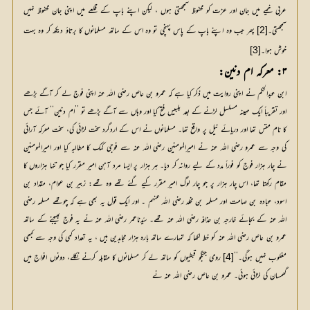
عربی خیمے میں جان اور عزت کو محفوظ سمجھتی ہوں ، لیکن اپنے باپ کے قلعے میں اپنی جان محفوظ نہیں 
سمجھتی۔
[2]
 پھر جب وہ اپنے باپ کے پاس پہنچی تو وہ اس کے ساتھ مسلمانوں کا برتاؤ دیکھ کر وہ بہت 
خوش ہوا۔
[3]
۳: معرکہ ام دنین:
ابن عبدالحکم نے اپنی روایت میں ذکر کیا ہے کہ عمرو بن عاص رضی اللہ عنہ اپنی فوج لے کر آگے بڑھے
اور تقریباً ایک مہینہ مسلسل لڑنے کے بعد بلبیس فتح کیا اور وہاں سے آگے بڑھے تو ’’ام دنین‘‘ آئے جس
کا نام مقس تھا اور دریائے نیل پر واقع تھا۔ مسلمانوں نے اس کے اردگرد سخت لڑائی کی، سخت معرکہ آرائی
کی وجہ سے عمرو رضی اللہ عنہ نے امیرالمومنین رضی اللہ عنہ سے فوجی کمک کا مطالبہ کیا اور امیرالمومنین
نے چار ہزار فوج کو فوراً مدد کے لیے روانہ کر دیا۔ ہر ہزار پر ایسا مرد آہن امیر مقرر کیا جو تنہا ہزاروں کا
مقام رکھتا تھا، اس چار ہزار پر جو چار لوگ امیر مقرر کیے گئے تھے وہ تھے: زبیر بن عوام، مقداد بن
اسود، عبادہ بن صامت اور مسلمہ بن مخلد رضی اللہ عنہم ۔ اور ایک قول یہ بھی ہے کہ چوتھے مسلمہ رضی
اللہ عنہ کے بجائے خارجہ بن حذافہ رضی اللہ عنہ تھے۔ سیّدناعمر رضی اللہ عنہ نے یہ فوج بھیجنے کے ساتھ
عمرو بن عاص رضی اللہ عنہ کو خط لکھا کہ تمہارے ساتھ بارہ ہزار مجاہدین ہیں ، یہ تعداد کمی کی وجہ سے کبھی
مغلوب نہیں ہوگی۔‘‘
[4]
 رومی جنگجو قبطیوں کو ساتھ لے کر مسلمانوں کا مقابلہ کرنے نکلے، دونوں افواج میں 
گھمسان کی لڑائی ہوئی۔ عمرو بن عاص رضی اللہ عنہ نے 