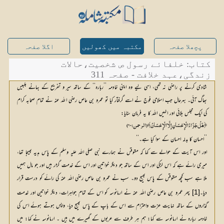
پچھلا صفحہ
مکتبہ میں کھولیں
اگلا صفحہ
کتاب: خلفائے رسول ص شخصیت،حالات
زندگی،عہد خلافت - صفحہ 311
شادی کرنے پر راضی نہ تھی، اسی لیے وہ اپنی خادمہ ’’ربارہ‘‘ کے ساتھ سیر و تفریح کے بہانے بلبیس
بھاگ آئی۔ بہرحال جب اسلامی فوج نے اسے گرفتار کیا تو عمرو بن عاص رضی اللہ عنہ نے تمام صحابہ کرام
کی ایک مجلس بلائی اور انہیں اللہ کا یہ فرمان سنایا:
﴿ هَلْ جَزَاءُ الْإِحْسَانِ إِلَّا الْإِحْسَانُ ﴾ (الرحمن: ۶۰)
’’احسان کا بدلہ احسان کے سوا کیا ہے۔‘‘
اور اس آیت کے حوالے سے کہا کہ مقوقس نے ہمارے نبی صلی اللہ علیہ وسلم کے پاس ہدیہ بھیجا تھا،
میری رائے ہے کہ اس لڑکی اور اس کے ساتھ جو دیگر خواتین اور اس کے خدمت گزار ہیں اور جو مال ہمیں
ملا ہے سب کچھ مقوقس کے پاس بھیج دو۔ سب نے عمرو بن عاص رضی اللہ عنہ کی رائے کو درست قرار
دیا۔
[1]
 پھر عمرو بن عاص رضی اللہ عنہ نے ارمانوسہ کو اس کے تمام جواہرات، دیگر خواتین اور خدمت 
گذاروں کے ساتھ نہایت عزت واحترام سے اس کے باپ کے پاس بھیج دیا، واپس ہوتے ہوئے اس کی 
خادمہ ربارہ نے ارمانوسہ سے کہا: ہم ہر طرف سے عربوں کے گھیرے میں ہیں ۔ ارمانوسہ نے کہا: میں 