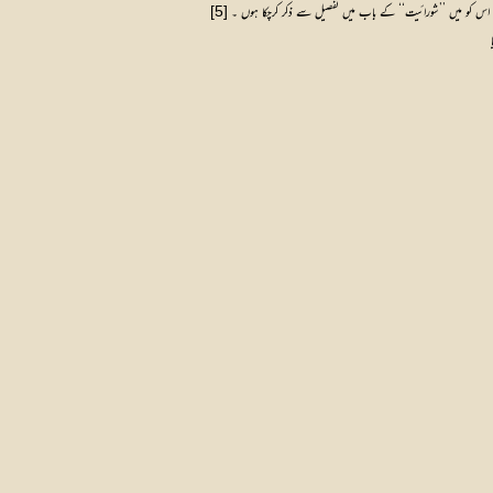
وئی اس کو میں ’’شورائیت‘‘ کے باب میں تفصیل سے ذکر کرچکا ہوں ۔
[5]