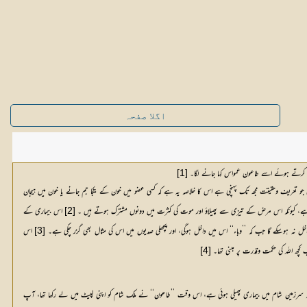
اگلا صفحہ
بت کرتے ہوئے اسے طاعون عمواس کہا جانے لگا۔
[1]
جو تعریف وحقیقت مجھ تک پہنچی ہے اس کا خلاصہ یہ ہے کہ کسی عضو میں خون کے یکجا جم جانے یا خون میں ہیجان
تا ہے، کیونکہ اس مرض کے تیزی سے پھیلاؤ اور موت کی کثرت میں دونوں مشترک ہوتے ہیں ۔
[2]
 اس بیماری کے 
داخل نہ ہوسکے گا جب کہ ’’وباء‘‘ اس میں داخل ہوگی، اور پچھلی صدیوں میں اس کی مثال بھی گزر چکی ہے۔ 
[3]
 اس 
چھ اللہ کی حکمت وقدرت پر مبنی تھا۔ 
[4]
یا کہ سرزمین شام میں بیماری پھیلی ہوئی ہے، اس وقت ’’طاعون‘‘ نے ملک شام کو اپنی لپیٹ میں لے رکھا تھا، آپ