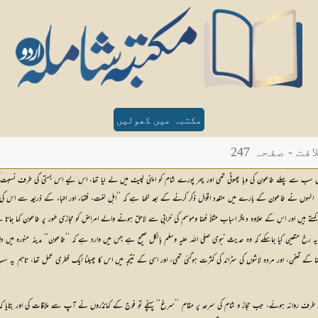
مکتبہ میں کھولیں
- صفحہ 247
یہیں سب سے پہلے طاعون کی وبا پھوٹی تھی اور پھر پورے شام کو اپنی لپیٹ میں لے لیا تھا، اس لیے اس بستی کی طرف نس
نہوں نے طاعون کے بارے میں متعدد اقوال ذکر کرنے کے بعد لکھا ہے کہ ’’اہل لغت، فقہاء اور اطباء کے ذریعہ سے اس کی 
ہیں اور اس کے علاوہ دیگر اسباب مثلاً فضا وموسم کی خرابی سے لاحق ہونے والے امراض کو مجازی طور پر طاعون کہا جا
ہ رخ متعین کیا جاسکے کہ وہ حدیث نبوی صلی اللہ علیہ وسلم بالکل صحیح ہے جس میں وارد ہے کہ ’’طاعون‘‘ مدینہ منورہ میں 
 تعفن، اور مردہ لاشوں کی سٹراند کی کثرت ہوگئی تھی، اور اسی کے نتیجہ میں اس کا پھیلنا ایک فطری عمل تھا، تاہم یہ سب ک
شام کی طرف روانہ ہوئے، جب حجاز و شام کی سرحد پر مقام ’’سرغ‘‘ پہنچے تو فوج کے کمانڈروں نے آپ سے ملاقات کی اور بتا