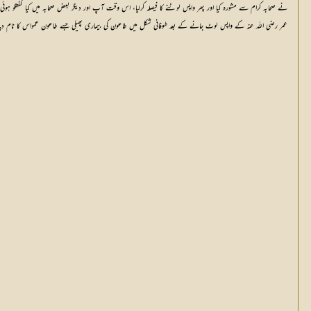
نے صحابہ کرام سے مشورہ کیا اور پھر واپس لوٹنے کا فیصلہ کرلیا، اس وقت آپ اور دیگر بعض صحابہ میں کیا گفتگو ہ
عمر رضی اللہ عنہ کے واپس لوٹ جانے کے بعد طوفانی شکل میں طاعون کی بیماری پھیلی جسے طاعون عمواس کا نام دیا