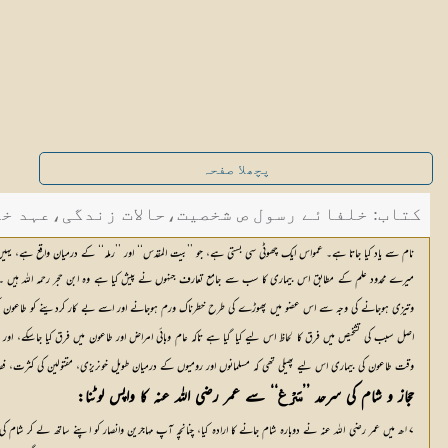
پچھلا صفحہ
کتاب: خلفائے رسول ص شخصیت،حالات زندگی،عہد خلافت 
نام سے یاد کیا جاتا ہے۔ عمواس ایک چھوٹی سی بستی ہے، جو ’’بیت المقدس‘‘ اور ’’رملہ‘‘ کے درمیان واقع ہے، 
میرے محدود علم کے مطابق اس بیماری کا سب سے جامع تعارف جنہوں نے پیش کیا ہے وہ ابن حجر رحمہ اللہ ہیں ۔ ا
وتیزی ہوجانے کی وجہ سے اس عضو میں پھوڑے کی طرح خطرناک ورم ہوجانے اور اسے بے کار کردینے کو طاعون کہتے 
اصل سبب کی تشخیص میں فرق کا لحاظ اس لیے کیا گیا ہے تاکہ عام وبائی امراض اور طاعون میں فرق کیا جاسکے، اور ی
وقت طاعون کی بیماری اس لیے پھیلی تھی کہ مسلمانوں اور رومیوں کے درمیان طویل خونریزی، مقتولین کی کثرت، فضا کے
حجاز و شام کی سرحد ’’
‘‘ سے عمر رضی اللہ عنہ کا واپس لوٹنا: 
سَرْغ
۱۷ھ میں عمر رضی اللہ عنہ نے دوبارہ شام جانے کا ارادہ کیا، چنانچہ آپ مہاجرین وانصار کو اپنے ساتھ لے کر 