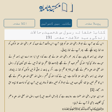
پچھلا صفحہ
مکتبہ میں کھولیں
اگلا صفحہ
کتاب: خلفائے رسول ص شخصیت،حالات
زندگی،عہد خلافت - صفحہ 191
اس کے بعد آپ نے ابوبکر رضی اللہ عنہ کو بلایا، آپ اس وقت آئے جب کہ عمر رضی اللہ عنہ لوگوں کو
وہ نماز پڑھا چکے تھے، پھر آپ نے نماز پڑھائی۔
عبداللہ بن زمعہ کا بیان ہے کہ پھر عمر رضی اللہ عنہ نے مجھ سے کہا: تیرا بُرا ہو! اے ابن زمعہ تم نے
میرے ساتھ کیا کیا؟ اللہ کی قسم جب تم نے مجھے (امامت کا) حکم دیا تھا تو میں نے یہی گمان کیا کہ رسول
اللہ صلی اللہ علیہ وسلم نے مجھے اس کام کا حکم دیا ہے۔ اگر یہ بات نہ ہوتی تو میں لوگوں کو نماز نہ پڑھاتا۔
عبداللہ بن زمعہ رضی اللہ عنہ کا کہنا ہے، میں نے کہا: اللہ کی قسم، رسول اللہ صلی اللہ علیہ وسلم نے مجھے
اس کا حکم نہیں دیا تھا، لیکن جب میں نے ابوبکر کو نہیں دیکھا تو حاضرین میں آپ ہی کو امامت کا زیادہ حق
دار سمجھا۔
[1]
اور ابن عباس رضی اللہ عنہما سے روایت ہے کہ (مرض الموت میں ) جب رسول اللہ صلی اللہ علیہ وسلم
کی تکلیف بڑھی تو آپ نے فرمایا:
(( اِئْتُوْنِیْ بِکِتَابٍ أَکْتُبْ لَکُمْ کِتَابًا لَا تَضِلُّوْا بَعْدَہٗ۔))