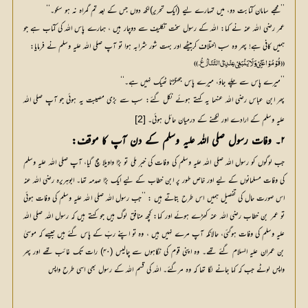
’’مجھے سامان کتابت دو، میں تمہارے لیے (ایک تحریر)لکھ دوں جس کے بعد تم گمراہ نہ ہو سکو۔‘‘
عمر رضی اللہ عنہ نے کہا: اللہ کے رسول سخت تکلیف سے دوچار ہیں ، ہمارے پاس اللہ کی کتاب ہے جو
ہمیں کافی ہے! پھر وہ سب اختلاف کربیٹھے اور بہت شور شرابہ ہوا تو آپ صلی اللہ علیہ وسلم نے فرمایا:
(( قُوْمُوْا عَنِّیْ وَلَا یَنْبَغِیْ عِنْدِیْ التَّنَازُعُ۔))
’’میرے پاس سے چلے جاؤ، میرے پاس جھگڑنا ٹھیک نہیں ہے۔‘‘
پھر ابن عباس رضی اللہ عنہما یہ کہتے ہوئے نکل گئے: سب سے بڑی مصیبت یہ ہوئی جو آپ صلی اللہ
علیہ وسلم کے ارادے اور لکھنے کے درمیان حائل ہوئی۔
[2]
۲۔ وفات رسول صلی اللہ علیہ وسلم کے دن آپ کا موقف:
جب لوگوں کو رسول اللہ صلی اللہ علیہ وسلم کی وفات کی خبر ملی تو بڑا واویلا مچ گیا، آپ صلی اللہ علیہ وسلم
کی وفات مسلمانوں کے لیے اور خاص طور پر ابن خطاب کے لیے ایک بڑا صدمہ تھا۔ ابوہریرہ رضی اللہ عنہ
اس صورت حال کی تفصیل ہمیں اس طرح بتاتے ہیں : ’’جب رسول اللہ صلی اللہ علیہ وسلم کی وفات ہوئی
تو عمر بن خطاب رضی اللہ عنہ کھڑے ہوئے اور کہا: کچھ منافق لوگ ہیں جو کہتے ہیں کہ رسول اللہ صلی اللہ
علیہ وسلم کی وفات ہوگئی، حالانکہ آپ مرے نہیں ہیں ، وہ تو اپنے ربّ کے پاس گئے ہیں جیسے کہ موسیٰ
بن عمران علیہ السلام گئے تھے۔ وہ اپنی قوم کی نگاہوں سے چالیس (۴۰) رات تک غائب تھے اور پھر
واپس لوٹے جب کہ کہا جانے لگا تھا کہ وہ مرگئے۔ اللہ کی قسم اللہ کے رسول بھی اسی طرح واپس