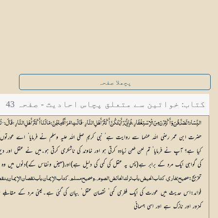
پچھلا صفحہ
کتاب: خواتین سے متعلق پچاس احادیث - صفحہ 43
النِّسَائِ!تَصَدَّقْنَ وَأَکْثِرْنَ مِنَ الْاِسْتِغْفَارِ؛ فَإِنِّيْ رَأَیْتُکُنَّ أَکْثَرَ أَھْلِ النَّارِ‘‘ قَالَتِ امْرَأَۃٌ مِنْھُنَّ:مَا لَنَا أَکْثَرَ أَھْلِ النَّارِ؟ 
حضرت ابن عمر رضی اللہ عنہما سے روایت ہے‘ نبی کریم صلی اللہ علیہ وسلم نے فرمایا‘ اے عورتوں
کیا ہے؟ آپ نے فرمایا‘ تم لعن طعن زیادہ کرتی ہو اور خاوند کی ناشکری کرتی ہو۔میں نے عقل اور 
کی گواہی ایک مرد کے برابر ہے(پس یہ عقل کی کمی کی دلیل ہے)اور(حیض ونفاس کے)دنوں میں وہ نما
تخریج:
صحیح بخاري،کتاب الحیض،باب ترک الحائض الصوم۔وصحیح مسلم،کتاب الإیمان،باب نقصان الإیمان بنق
فوائد:اس حدیث میں عورت کی ایک فطری کمی‘ نقصان عقل‘ بیان کی گئی ہے۔یعنی مرد کے مقابلے م
کمزور اور نازک ہے اور اسی جسمانی