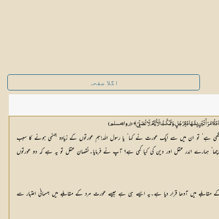
اگلا صفحہ
﴾،
ُ امْرَأَتَیْنِ بِشَھَادَۃِ رَجُلٍ،وَتَمْکُثُ الْأَیَّامَ لَا تُصَلِّيْ
(رواہ مسلم)
یکھی ہے‘ تو ان میں سے ایک عورت نے کہا‘ یا رسول اللہ!ہم عورتوں کے زیادہ جہنمی ہونے کا سبب
پوچھا‘ ہمارے اندر عقل اور دین کی کیا کمی ہے؟ آپ نے فرمایا۔نقصان عقل تو یہ ہے کہ دو عورتوں
ابلے میں آدھا قرار دیا ہے۔یہ ایسے ہی ہے جیسے عورت مرد کے مقابلے میں جسمانی اعتبار سے