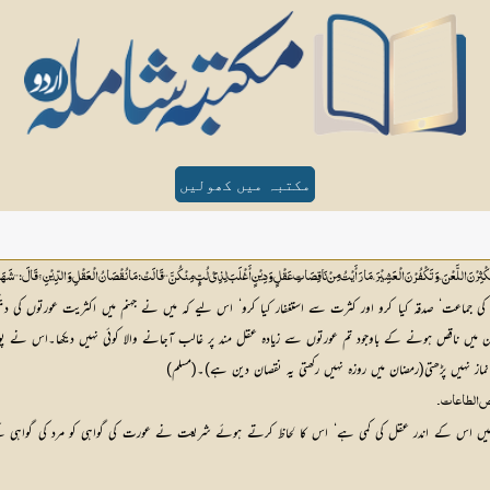
مکتبہ میں کھولیں
قَالَ:’’تُکْثِرْنَ اللَّعْنَ،وَتَکْفُرْنَ الْعَشِیْرَ،مَا رَأَیْتُ مِنْ نَاقِصَاتِ عَقْلٍ وَدِیْنٍ أَغْلَبَ لِذِيْ لُبٍّ مِنْکُنَّ‘‘ قَالَتْ:مَا نُقْصَانُ الْعَقْلِ وَالدِّیْنِ؟ قَالَ:’’شَھَادَۃ
 کی جماعت‘ صدقہ کیا کرو اور کثرت سے استغفار کیا کرو‘ اس لیے کہ میں نے جہنم میں اکثریت عورتوں کی د
دین میں ناقص ہونے کے باوجود تم عورتوں سے زیادہ عقل مند پر غالب آجانے والا کوئی نہیں دیکھا۔اس نے 
ز نہیں پڑھتی(رمضان میں روزہ نہیں رکھتی یہ نقصان دین ہے)۔(مسلم)
ص الطاعات۔
یں اس کے اندر عقل کی کمی ہے‘ اس کا لحاظ کرتے ہوئے شریعت نے عورت کی گواہی کو مرد کی گواہی کے مق