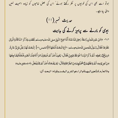
ہوتو اسے بھی اس کی خوبیوں پر نظر رکھتے ہوئے‘ اس کی بعض خامیوں کو زیادہ اہمیت نہیں
دینی چاہیے۔
حدیث نمبر(۱۱)
بیوی کو مارنے سے پرہیز کرنے کی ہدایت
۲۷۶- ﴿
] 
[
عَقَرَھَا،فَقَالَ رَسُوْلُ اللّٰہِ صلی اللّٰه علیہ وسلم:’’﴿إِذِ انْبَعَثَ أَشْقٰھَا﴾
الشمس:۱۲
﴾،
مِنْ آخِرِ یَوْمِہِ‘‘ ثُمَّ وَعَظَھُمْ فِيْ ضَحْکِھِمْ مِنَ الضَّرْطَۃِ وَقَالَ:’’لِمَ یَضْحَکُ أَحَدُکُمْ مِمَّا َیفْعَلُ؟
(متفق علیہ)
﴾
﴿
و
العارم
بالعین المھملۃ والراء:ھو الشریر المفسد،وقولہ:’’انبعث‘‘ أي: