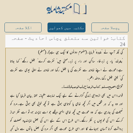
پچھلا صفحہ
مکتبہ میں کھولیں
اگلا صفحہ
کتاب: خواتین سے متعلق پچاس احادیث - صفحہ
24
کی جگہ آپ نے ’
‘ فرمایا۔(مفہوم دونوں کا ایک ہی ہے)۔(مسلم)
غیرہ
’
‘ یاء پر زبر،فاء ساکن اور راء پر زبر۔معنی ہیں‘ نفرت کرے‘ بغض رکھے‘ کہا جاتا 
یفرک
ہے:عورت نے اپنے خاوند سے نفرت کی یا بغض رکھا اور خاوند نے اپنی بیوی سے نفرت 
کی‘ یعنی بغض رکھا۔واللہ اعلم۔
تخریج:
صحیح مسلم،کتاب الرضاع،باب الوصیۃ بالنساء۔
فوائد:اس میں بھی ازدواجی زندگی گزارنے کے لیے ایک نہایت حکیمانہ نکتہ بیان فرمایا گیا ہے
اور وہ یہ کہ ہر شخص میں اگر کچھ خامی یا کوتاہی ہوتی ہے تو کچھ خوبی بھی ہوتی ہے۔مرد کو
نصیحت کی جارہی ہے کہ وہ عورت میں کچھ خامی ایسی دیکھے جو اسے ناپسند ہو،تو اسے نظر انداز
کرکے اس کی خوبیوں پر نظر رکھے۔اس طرح اس کے لیے اس کی بعض ناپسندیدہ خصلت کو
برداشت کرنا آسان ہوجائے گا اور اسی طرح عورت بھی اگر مرد کی بعض باتوں سے دل گیر