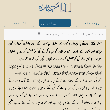
پچھلا صفحہ
مکتبہ میں کھولیں
اگلا صفحہ
کتاب: جہاد کے مسائل - صفحہ 81
مسئلہ 32 اندرونی یا بیرونی دشمن، جو اسلامی ریاست کے اندر دہشت گردی، خون
ریزی اور تشدد کے ذریعہ امن و امان کو برباد کرنے کی کوشش کرے یا اسلامی
حکومت کا تختہ الٹنے کی کوشش کرے، کے خلاف جنگ کرنے کا حکم ہے۔
﴿ اِنَّمَا جَزٰٓؤُا الَّذِیْنَ یُحَارِبُوْنَ اللّٰہَ وَ رَسُوْلَہ‘ وَ یَسْعَوْنَ فِی الْاَرْضِ فَسَادًا اَنْ یُّقَتُّلُوْآ اَوْ یُصَلَّبُوْآ اَوْ تُقَطَّعَ اَیْدِیْہِمْ وَ
اَرْجُلُہُمْ مِّنْ خِلَافٍ اَوْ یُنْفَوْا مِنَ الْاَرْضِ ذٰلِکَ لَہُمْ خِزْیٌ فِی الدُّنْیَا وَ لَہُمْ فِی الْاٰخِرَۃِ عَذَابٌ عَظِیْمٌ،﴾(33:5)
’’جو لوگ اللہ اور اس کے رسول سے لڑتے ہیں اور زمین میں اس لئے تگ و دو کرتے
ہیں کہ فساد برپا کریں ان کی سزا یہ ہے کہ قتل کئے جائیں یا سولی پر چڑھا دیئے جائیں یا
ان کے ہاتھ اور پاؤں مخالف سمتوں سے کاٹ دیئے جائیں یا وہ جلاوطن کردیئے جائیں
یہ ذلت و رسوائی تو ان کے لئے دنیا میں ہے اور آخرت میں ان کے لئے عذاب عظیم