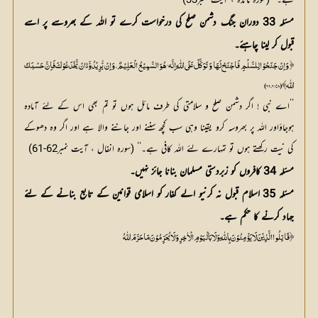
ہے۔‘‘ (سورہ مائدہ ، آیت نمبر33)
مسئلہ 33 دوران جنگ دشمن صلح کی درخواست کرے تو اللہ کے بھروسے پر اسے
قبول کر لینا چاہئے۔
﴿ وَ اِنْ جَنَحُوْا لِلسَّلْمِ فَاجْنَحْ لَہَا وَ تَوَکَّلْ عَلَی اللّٰہِ اِنَّہ‘ ہُوَ السَّمِیْعُ الْعَلِیْمٌ، وَ اِنْ یُّرِیْدُوْٓا َانْ یَّخْدَعُوْکَ فَاِنَّ حَسْبَکَ
اللّٰہ﴾(8: 61، 62)
’’اے نبی ! اگر دشمن صلح و سلامتی کی طرف مائل ہوں تو تم بھی اس کے لئے آمادہ
ہوجاؤاور اللہ پر بھروسہ کرو یقینا وہی سب کچھ سننے اور جاننے والا ہے اور اگر وہ دھوکے
کی نیت رکھتے ہوں تو تمہارے لئے اللہ کافی ہے۔‘‘ (سورہ انفال ، آیت نمبر62-61)
مسئلہ 34 کافروں کو زبردستی مسلمان بنانا جائز نہیں۔
مسئلہ 35 اسلام قبول نہ کرنیو الے کفار کو اسلامی قوانین کے تابع بنانے کے لئے
جہاد کرنے کا حکم ہے۔
﴿ قَاتِلُوا الَّذِیْنَ لَا یَؤْمِنُوْنَ بِاللّٰہِ وَ لَا بَالْیَوْمِ الْاٰخِرِ وَ لَا یُحَرِّمُوْنَ مَا حَرَّمَ اللّٰہُ