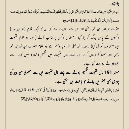
چاہئے۔
عَنِ ابْنِ عُمَرَ رَضِیَ اللّٰہُ عنہما اَنَّ غُلاَمًا لِاِبْنِ عُمَرَ اَبَقَ اِلَی الْعَدُوِّ فَظَہَرَ عَلَیْہِ الْمُسْلِمُوْنَ فَرَدَّہٗ رَسُوْلُ اللّٰہِ صلی اللّٰه علیہ
[1]
وسلم اِلَی ابْنِ عُمَرَ وَ لَمْ یَقْسِمْ ۔ رَوَاہُ اَبُوْدَاؤٗدَ
حضرت عبداللہ بن عمر رضی اللہ عنہ سے روایت ہے کہ ان کا ایک غلام (دوران جہاد)
دشمنوں کے پاس بھاگ کر چلا گیا ، مسلمان دشمن پر غالب آئے ( اور وہ غلام غنیمت
میں مسلمانوں کو مل گیا) رسول اللہ صلی اللہ علیہ وسلم نے وہ غلام حضرت عبداللہ بن عمر
رضی اللہ عنہما کو واپس کردیا اور اسے مال غنیمت میں تقسیم (شمار) نہیں کیا۔ اسے
ابوداؤد نے روایت کیا ہے۔
مسئلہ 191 مال غنیمت تقسیم ہونے سے پہلے مال غنیمت میں سے معمولی سی چیز کی
چوری بھی جہنم میں جانے کا باعث بن سکتی ہے۔
عَنْ عَبْدِاللّٰہِ بْنِ عَمْرٍو قَالَ کَانَ عَلٰی ثَقَلِ النَّبِیِّ صلي اللّٰه عليه وسلم رَجُلٌ یُقَالُ لَہٗ کِرْکِرَۃُ فَمَاتَ ، فَقَالَ رَسُوْلُ اللّٰہِ
[2]
صلی اللّٰه علیہ وسلم ((ہُوَ فِی النَّارِ )) فَذَہَبُوْا یَنْظُرُوْنَ اِلَیْہِ فَوَجَدُوْا عِبَائَ ۃً قَدْ غَلَّہَا۔ رَوَاہُ الْبُخَارِیُّ