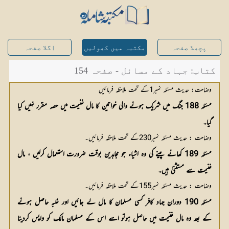
پچھلا صفحہ
مکتبہ میں کھولیں
اگلا صفحہ
کتاب: جہاد کے مسائل - صفحہ 154
وضاحت: حدیث مسئلہ نمبر1کے تحت ملاحظہ فرمائیں
مسئلہ 188 جنگ میں شریک ہونے والی خواتین کا مال غنیمت میں حصہ مقرر نہیں کیا
گیا۔
وضاحت : حدیث مسئلہ نمبر230کے تحت ملاحظہ فرمائیں۔
مسئلہ 189 کھانے پینے کی وہ اشیاء جو مجاہدین بوقت ضرورت استعمال کرلیں ، مال
غنیمت سے مستثنیٰ ہیں۔
وضاحت : حدیث مسئلہ نمبر155کے تحت ملاحظہ فرمائیں۔
مسئلہ 190 دوران جہاد کافر کسی مسلمان کا مال لے جائیں اور غلبہ حاصل ہونے
کے بعد وہ مال غنیمت میں حاصل ہوتو اسے اس کے مسلمان مالک کو واپس کردینا