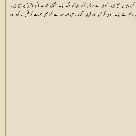
وگ کس چیز پر جمع ہیں۔ آدمی نے واپس آکر بتایا کہ لوگ ایک مقتول عورت (کی لاش) پر جمع ہیں۔
وسلم نے ایک آدمی کو بھیجا اور فرمایا ’’خالد رضی اللہ عنہ سے کہو کسی عورت کو قتل نہ کرو اور