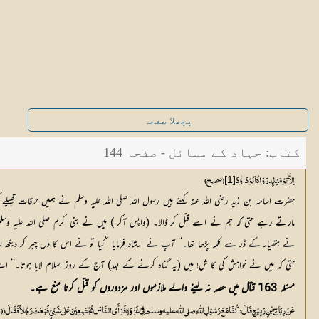
پچھلا صفحہ
کتاب: جہاد کے مسائل - صفحہ 144
[1]
اِلاَّ یَوْمَئِذٍ۔ رَوَاہُ اَبُوْدَاؤٗدَ
حضرت اسامہ بن زید رضی اللہ عنہ کہتے ہیں رسول اللہ صلی اللہ علیہ وسلم نے ہمیں حرقات قبیل
مارتے رہے حتی کہ ہم نے اسے قتل کر ڈالا۔ (واپس آکر ) میں نے بنی اکرم صلی اللہ علیہ وسلم سے
نے ہتھیار کے ڈر سے کلمہ پڑھا تھا۔‘‘ آپ نے ارشاد فرمایا ’’کیا تو نے اس کا دل چیر کر دیکھ لی
حتی کہ میں نے خواہش کی کا ش! میں (یہ گناہ کرنے کے بعد) آج کے روز اسلام لایا ہوتا۔‘‘ ا
مسئلہ 163 قتال میں حصہ نہ لینے والے ملازموں اور مزدوروں کو قتل کرنا منع ہے۔
عَنْ رِبَاحِ بْنِ رَبِیْعٍ قَالَ : کُنَّا مَعَ رَسُوْلِ اللّٰہِ صلی اللّٰه علیہ وسلم فِیْ غَزْوَۃٍ فَرَأَی النَّاسَ مُجْتَمِعِیْنَ عَلٰی شَیْئٍ فَبَعَثَ رَجُلاً فَقَالَ ((انْظُرْ عَ