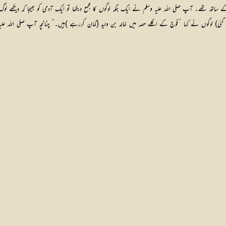
ے ساتھ تھے۔ آپ صلی اللہ علیہ وسلم نے ایک جگہ لوگوں کا مجمع دیکھا تو ایک آدمی کو بھیجا کہ دیکھے ل
گئی) لوگوں نے کہا ’’فوج کے اگلے حصہ میں خالد بن ولید (کمان کررہے )ہیں۔‘‘ چنانچہ آپ صلی اللہ علیہ 