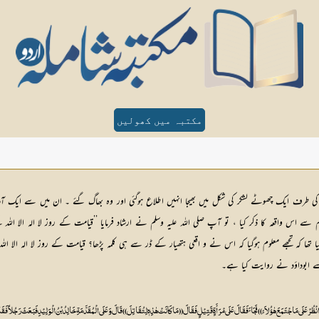
مکتبہ میں کھولیں
ے کی طرف ایک چھوٹے لشکر کی شکل میں بھیجا انہیں اطلاع ہوگئی اور وہ بھاگ گئے ۔ ان میں سے ایک آدم
 اس واقعہ کا ذکر کیا ، تو آپ صلی اللہ علیہ وسلم نے ارشاد فرمایا ’’قیامت کے روز لا الہ الا اللہ 
ا تھا کہ تجھے معلوم ہوگیا کہ اس نے و اقعی ہتھیار کے ڈر سے ہی کلمہ پڑھا؟ قیامت کے روز لا الہ الا 
سے ابوداؤد نے روایت کیا ہے۔
لَی مَاجْتَمَعَ ہٰؤُلاَئِ )) فَجَائَ فَقَالَ عَلَی مْرَأَۃٍ قَتِیْلٍ فَقَالَ ((مَا کَانَتْ ہٰذِہٖ لِتُقَاتِلَ )) قَالَ وَ عَلَی الْمُقَدَّمَۃِ خَالِدُبْنُ الْوَلِیْدِ فَبَعَثَ رَجُلاً فَقَالَ ((قُ