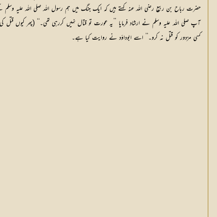
حضرت رباح بن ربیع رضی اللہ عنہ کہتے ہیں کہ ایک جنگ میں ہم رسول اللہ صلی اللہ علیہ وسلم ک
آپ صلی اللہ علیہ وسلم نے ارشاد فرمایا ’’یہ عورت تو قتال نہیں کررہی تھی۔‘‘ (پھر کیوں قتل کی 
کسی مزدور کو قتل نہ کرو۔‘‘ اسے ابوداؤد نے روایت کیا ہے۔