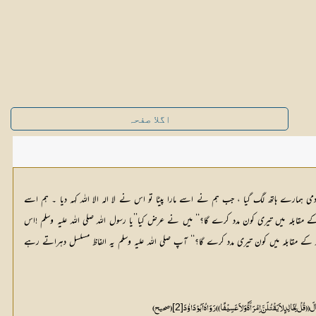
اگلا صفحہ
ی ہمارے ہاتھ لگ گیا ، جب ہم نے اسے مارا پیٹا تو اس نے لا الہ الا اللہ کہہ دیا ۔ ہم اسے
کے مقابلہ میں تیری کون مدد کرے گا؟‘‘ میں نے عرض کیا’’یا رسول اللہ صلی اللہ علیہ وسلم !اس
اللہ کے مقابلہ میں کون تیری مدد کرے گا؟‘‘ آپ صلی اللہ علیہ وسلم یہ الفاظ مسلسل دہراتے رہے
[2]
لْ لِخَالِدٍ لاَ یَقْتُلَنَّ اِمْرَأَۃً وَ لاَ عَسِیْفًا )) رَوَاہُ اَبُوْدَاؤٗدَ