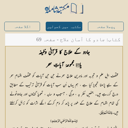
پچھلا صفحہ
مکتبہ میں کھولیں
اگلا صفحہ
کتاب: جادو کا آسان علاج - صفحہ 69
جادو کے علاج کا قرآنی وظیفہ
یا
 مجموعۂ آیاتِ سِحر
مختلف اہلِ علم و تجربہ اور ماہرین علاجِ سِحرنے جن جن آیات کو مختلف اقسامِ سِحر
کے لیے پڑھنا تجویز کیا ہے ، ہم یہاں اُن سب آیات کو قرآنی ترتیب کے مطابق
درج کررہے ہیں۔ جنھیں نظرِ بد ، مِرگی ، آسیب و سایہ ، تعویذ گنڈوں اور جادوٹونے
کی تمام اقسام کے علاج کے طور پر پڑھ کر دَم کرکے انکے اثرات کو زائل کرسکتے
ہیں۔
 وَ اللّٰہُ الْمُوَفِّقُ۔
{ بِسْمِ اللّٰہِ الرَّحْمٰنِ الرَّحِیْمِ}