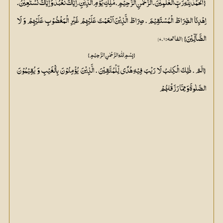
{ اَلْحَمْدُ لِلّٰہِ رَبِّ الْعٰلَمِیْنَ . اَلرَّحْمٰنِ الرَّحِیْمِ . مٰلِکِ یَوْمِ الدِّیْنِ . اِیَّاکَ نَعْبُدُ وَ اِیَّاکَ نَسْتَعِیْنُ .
اِھْدِنَا الصِّرَاطَ الْمُسْتَقِیْمَ . صِرَاطَ الَّذِیْنَ اَنْعَمْتَ عَلَیْھِمْ غَیْرِ الْمَغْضُوْبِ عَلَیْھِمْ وَ لَا
الضَّآلِّیْنَ}
[الفاتحہ: ۱۔۷]
{ بِسْمِ اللّٰہِ الرَّحْمٰنِ الرَّحِیْمِ}
{الٓمّٓ . ذٰلِکَ الْکِتٰبُ لَا رَیْبَ فِیْہِ ھُدًی لِّلْمُتَّقِیْنَ . الَّذِیْنَ یُؤْمِنُوْنَ بِالْغَیْبِ وَ یُقِیْمُوْنَ
الصَّلٰوۃَ وَ مِمَّا رَزَقْنٰھُمْ