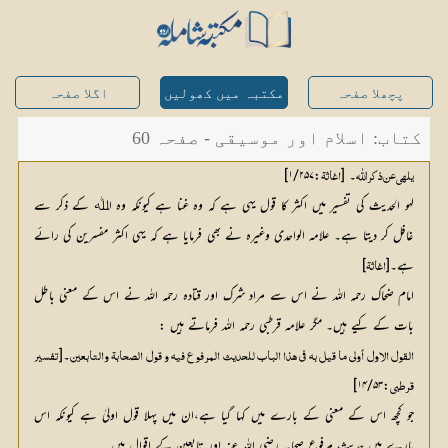
پچھلا صفحہ
مکتبہ میں کھولیں
اگلا صفحہ
کتاب: اسلام اور موسیقی - صفحہ 60
۔ [
:۱/۲۵۷]
یلھی عن ذکر اللّٰہ
اغاثۃ
لہو الحدیث کی تفسیر میں اکثر کا قول یہی ہے کہ وہ غنا ہے کیونکہ وہ اﷲ کے ذکر سے
غافل کر دیتا ہے۔ علامہ الواحدی وغیرہ نے بھی فرمایا ہے کہ یہی اکثر مفسرین کی رائے
ہے۔[
]
اغاثۃ
امام ضحاک رحمہ اللہ نے اس سے مراد شرک اور قتادہ رحمہ اللہ نے اس کے معنی باطل
بات کے کیے ہیں۔ مگر علامہ قرطبی رحمہ اللہ فرماتے ہیں :
۔[
القول الاول أولی ما قیل بہ فی ھذا الباب للحدیث المرفوع فیہ و قول الصحابۃ والتابعین
:۱۴/۵۳]
قرطبی
جو کچھ اس کے معنی کے بارے میں کہا گیا ہے،ان میں پہلا قول اولیٰ ہے کیونکہ اس
بارے میں حدیث مرفوع صحابہ رضی اللہ عنہ اور تابعین کے اقوال ہیں۔