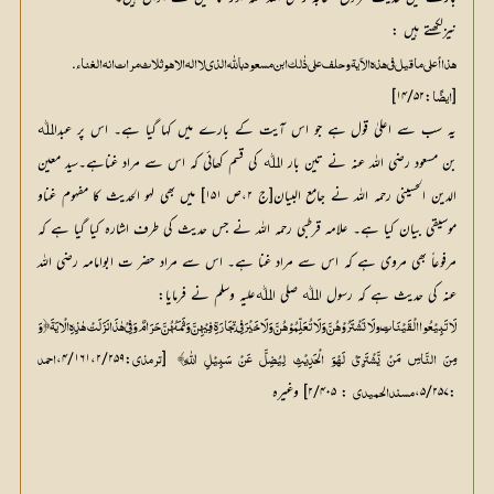
نیزلکھتے ہیں :
. 
ھذا أعلی ما قیل فی ھذہ الآیۃ وحلف علی ذٰلک ابن مسعود باللّٰہ الذی لا الہ الا ھو ثلاث مرات انہ الغناء
:۱۴/۵۲]
[
ایضًا
یہ سب سے اعلیٰ قول ہے جو اس آیت کے بارے میں کہا گیا ہے۔ اس پر عبداﷲ
بن مسعود رضی اللہ عنہ نے تین بار اﷲ کی قسم کھائی کہ اس سے مراد غناہے۔سید معین
الدین الحسینی رحمہ اللہ نے جامع البیان[ج ۲،ص ۱۵۱] میں بھی لہو الحدیث کا مفہوم غناو
موسیقی بیان کیا ہے۔ علامہ قرطبی رحمہ اللہ نے جس حدیث کی طرف اشارہ کیا گیا ہے کہ
مرفوعاً بھی مروی ہے کہ اس سے مراد غنا ہے۔ اس سے مراد حضر ت ابوامامہ رضی اللہ
عنہ کی حدیث ہے کہ رسول اﷲ صلی اﷲعلیہ وسلم نے فرمایا:
لَا تَبِیْعُوا الْقَیْنَاتِ َولَا تَشْتَرُوْھُنَّ وَ لَا تُعَلِّمُوْھُنَّ وَلَا خَیْرَ فِی تِجَارَۃِ فِیْھِنَّ وَثَمَنُھُنَّ حَرَامٌ وَ فِیْ ھٰذَا نَزَلَتْ ھٰذِہِ الْایَۃَ ﴿ وَ
:۴/۱۶۱،۲/۲۵۹،
 [
مِنَ النَّاسِ مَنْ یَّشْتَرِیْ لَھْوَ الْحَدِیْثِ لِیُضِلَّ عَنْ سَبِیْلِ اللّٰہِ﴾
ترمذی
احمد
:۵/۲۵۷،
 : ۲/۴۰۵] وغیرہ
مسند الحمیدی