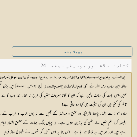
پچھلا صفحہ
کتاب: اسلام اور موسیقی - صفحہ 24
’’
إن الغناء یطلق علی رفع الصوت و علی الترنم الذی تسیمہ العرب النصب بفتح النون وسکون المھملۃ و علی الحداء و
حافظ ابن رجب رحمہ اللہ نے بھی
 [ج :۶،ص :۷۸،۸۰] میں بڑی تفصیل سے اس پر بحث کی ہے کہ ان بچیوں کا گانا عجمیوں کے گانے کی مانند نہ تھا۔ بلکہ بدویوں کی طرح سادہ طریقہ پر اشعار پڑھنا تھا۔ حضرت عائشہ صدیقہ کی وضاحت کہ ’’ 
فتح الباری فی شرح صحیح البخاری
قائم کی گئی ہیں ان کی حیثیت ہی کیا رہ جاتی ہے؟
سادہ آواز سے اشعار پڑھنا،بشرطیکہ وہ عشق و معاشقہ کے قبیل سے نہ ہوں،حرب و ضرب کے بارے
وفیصلہ کرنا علم نہیں بے علمی کی بدترین مثال ہے۔ جو بچیاں جنگ بعاث کے متعلق اشعار ای
رہے ہیں اور گھر میں یہ تماشا ہو رہا ہے۔ اسی بنا پر اس عمل کو انھوں نے شیطانی ساز فرمایا۔ 