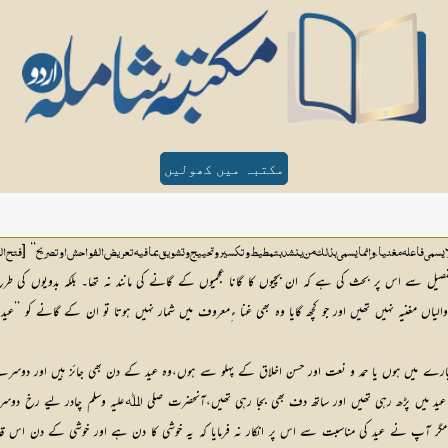
مکتبہ میں کھولیں
‘‘ [
لا یسمی فاعلہ مغنیا،وإنما یسمی بذلک من ینشد بتمطیط و تکسیر و تحییج و تشویق بما فیہ تعریض الفواحش او تصریح
فتح ال
 میں ہوں یا حمد و نعت اور حسن اخلاق کے پہلو سے ہوں،وہ عید کے دن بھی جائز ہیں اور دوسرے ایام
ام عید میں پڑھ رہی تھیں اور ساتھ دف بھی بجا رہی تھیں،آنحضرت صلی اﷲعلیہ وسلم چادر لیے رخ دو
مگر آپ نے عید کی مناسبت سے اس پر انکار نہ فرمایا کہ یہ خوشی کا دن ہے اور خوشی کے دن اس قدر خوشی