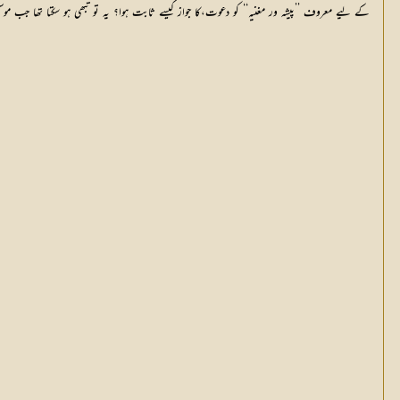
کے لیے معروف ’’پیشہ ور مغنیہ‘‘ کو دعوت،کا جواز کیسے ثابت ہوا؟ یہ تو تبھی ہو سکتا تھا جب 