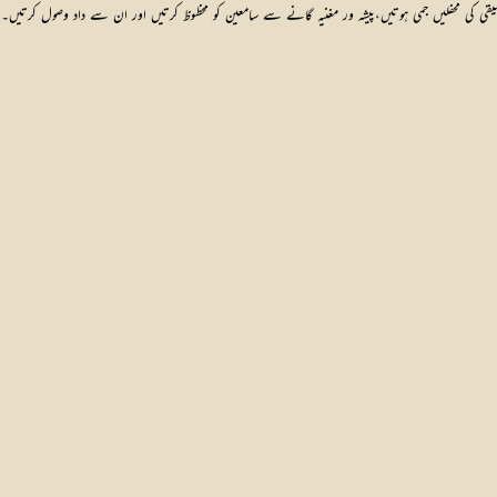
موسیقی کی محفلیں جمی ہوتیں،پیشہ ور مغنیہ گانے سے سامعین کو محظوظ کرتیں اور ان سے داد وصول کرتیں