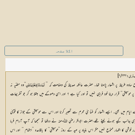
اگلا صفحہ
:۲/۴۴۲]
باری
‘‘وہ مغنیہ نہ 
لَیْسَتَا بِمُغَنِّیَتَیْنِ
تھیں،اس بات کی صاف دلیل ہے کہ ان کا گانا معروف مغنیہ کی طرح نہ تھا۔ لہٰذا جب گانے والیاں مغنیہ نہیں تھیں اور جو کچھ گایا وہ بھی غنا ء ِمعروف میں شمار نہیں ہوتا تو ان کے گانے کو ’’عید پر موسیقی‘‘ قرار دینا خود فریبی نہیں تو اور کیا ہے ؟ اور اسی دھوکے میں مبتلا ہو کر جو تفریعات 
 میں بھی۔ ایسے اشعار کو غنا ئِ محرم سے تعبیر کرنا اور اس سے موسیقی کے جواز کا فتویٰ
سری جانب کیے ہوئے لیٹے تھے،حضرت ابوبکر رضی اﷲعنہ نے دیکھا تو سمجھا کہ آپ آرام فرما
 کا اظہار ممنوع نہیں مگر اس بنیاد پر عید کے روز ’’موسیقی‘‘ کا باقاعدہ ’’اہتمام ‘‘ اور اس