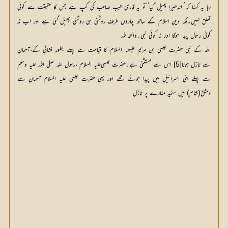
رہا یہ کہنا کہ’’اندھیرا پھیل گیا‘‘تو یہ قاری طیب صاحب کی گپ ہے جس کا حقیقت سے کوئی
تعلق نہیں۔بلکہ دینِ اسلام کے ساتھ چاروں طرف روشنی ہی روشنی پھیل گئی ہے اور اب نہ
کوئی رسول پیدا ہوگا اور نہ کوئی نبی۔والحمد للہ
اللہ کے نبی حضرت عیسیٰ بن مریم علیہما السلام کا قیامت سے پہلے بطورِ نشانی کے،آسمان
سے نازل ہونا
 اس سے مستثنیٰ ہے۔حضرت عیسی ٰعلیہ السلام ،رسول اللہ صلی اللہ علیہ وسلم 
[5]
سے پہلے بنی اسرائیل میں پیدا ہوئے تھے اور یہی حضرت عیسیٰ علیہ السلام آسمان سے 
دمشق(شام) میں سفید منارے پر نازل