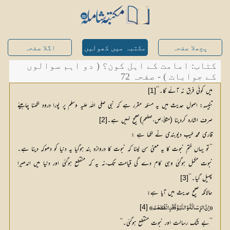
پچھلا صفحہ
مکتبہ میں کھولیں
اگلا صفحہ
کتاب: امامت کے اہل کون؟ ( دو اہم سوالوں
کے جوابات ) - صفحہ 72
میں کوئی فرق نہ آئے گا۔‘‘
[1]
تنبیہہ: اصولِ حدیث میں یہ مسئلہ مقرر ہے کہ نبی صلی اللہ علیہ وسلم پر پورا درود لکھنا چاہیئے
صرف اشارہ کردینا (مثلاً،ص،صلعم)صحیح نہیں ہے۔
[2]
قاری محمد طیب دیوبندی نے لکھا ہے :
’’تو یہاں ختمِ نبوت کا یہ معنیٰ سن لینا کہ نبوت کا دروازہ بند ہوگیا یہ دنیا کو دھوکہ دینا ہے۔
نبوت مکمل ہوگئی وہی کام دے گی قیامت تک،نہ یہ کہ منقطع ہوگئی اور دنیا میں اندھیرا
پھیل گیا۔‘‘
[3]
حالانکہ صحیح حدیث میں آیا ہے:
[4]
((اِنَّ الرِّسَالَۃَ وَالنُّبُوَّۃَ قَدِ انْقَطَعَتْ))
’’بے شک رسالت اور نبوت منقطع ہوگئی۔‘‘