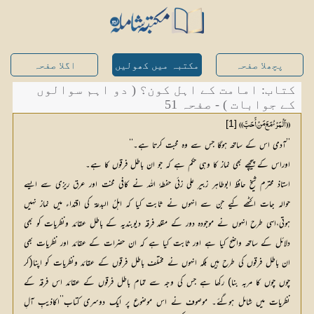
پچھلا صفحہ
مکتبہ میں کھولیں
اگلا صفحہ
کتاب: امامت کے اہل کون؟ ( دو اہم سوالوں
کے جوابات ) - صفحہ 51
[1]
((اَلْمَرْئُ مَعَ مَنْ أَحَبَّ))
’’آدمی اس کے ساتھ ہوگا جس سے وہ محبت کرتا ہے۔‘‘
اوراس کے پیچھے بھی نماز کا وہی حکم ہے کہ جو ان باطل فرقوں کا ہے۔
استاذ محترم شیخ حافظ ابوطاہر زبیر علی زئی حفطہٗ اللہ نے کافی محنت اور عرق ریزی سے ایسے
حوالہ جات اکٹھے کیے جن سے انہوں نے ثابت کیا کہ اہلُ البدعۃ کی اقتداء میں نماز نہیں
ہوتی،اسی طرح انہوں نے موجودہ دور کے مقلد فرقہ دیوبندیہ کے باطل عقائد ونظریات کو بھی
دلائل کے ساتھ واضح کیا ہے اور ثابت کیا ہے کہ ان حضرات کے عقائد اور نظریات بھی
ان باطل فرقوں کی طرح ہیں بلکہ انہوں نے مختلف باطل فرقوں کے عقائد ونظریات کو اپنا(کر
چوں چوں کا مربہ بنا) رکھا ہے جس کی وجہ سے تمام باطل فرقوں کے عقائد اس فرقہ کے
نظریات میں شامل ہوگئے۔ موصوف نے اس موضوع پر ایک دوسری کتاب’’اکاذیبِ آلِ