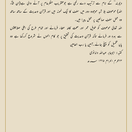
دیوبند‘‘ کے نام سے ترتیب دے رکھی ہے جوعنقریب منظرعام پر آنے والی ہے(ان شآء
اللہ) موصوف بلا شبہ موجودہ دور میں سلف کا ایک نمونہ ہیں اور قرآن وحدیث کے ساتھ ساتھ
وہ عملِ سلفِ صالحین پر عمل پیرا ہیں۔
اللہ تعالیٰ موصوف کو طویل عمر اور صحتِ کاملہ عطاء فرمائے اور تمام طرح کی اعلیٰ صلاحیتوں
سے بہرہ ور فرمائے تاکہ قرآن وحدیث کی تحقیق پر جو کام انہوں نے شروع کررکھا ہے وہ
پایۂ تکمیل کو پہنچ جائے۔آمین یا رب العامین
کتبہ: ابوجابر عبداللہ دامانوی
۲۳محرم الحرام ۱۴۲۵ ؁ھ