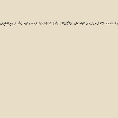
لصَّالِحَاتِ}[البقرہ:۲۷۷ وغیرہا فی ۹أماکن]مع القطع بان العطف یقتضی المغایرہ۔المقام الثانی ان حقیقۃ الایمان لا تزید ولا تنقص لما مرمن انھا التصدیق القلبی