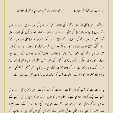
۱۔ صرف اللہ تعالیٰ کی عبادت 	۲۔ محمد رسول اللہ صلی اللہ علیہ وسلم کی اطاعت
 درحقیقت  محمد (صلی اللہ  علیہ وسلم)  کی اطاعت بھی  اللہ تعالیٰ کی عبادت ہی  ہے اللہ تعالیٰ  
کے رسول ( پیغامبرونمائندہ)  کی حیثیت  سے ہو۔ دوسرے علماء  اور بزرگوں  کی اقتدار رسول 
اکرم صلی اللہ علیہ وسلم کی اتباع   کے تابع  ہے  گویا مسلمان کا محمد(صلی اللہ علیہ وسلم) 
سے حقیقی  تعلّق”صرف رسالت“ کا ہے اگر وہ آپ  کو اللہ تعالیٰ کا  رسول مانتا ہے  تو آپ 
صلی اللہ علیہ وسلم  کی  جتنی  مدح  وثنا  یا اطاعت  واتباع کرے وہ اس کے ایمان  میں 
اضافہ   کا باعث  ہوگی۔  لیکن رسالت تسلیم کیے بغیر  آپ صلی اللہ علیہ وسلم کی جملہ مدح 
سرائی  ایک دنیاداری ہے اس کی دینی حیثیت  کوئی نہیں۔  چنانچہ  غیر مسلم  مستشرقین  اور 
نام ونہاد مسلمانوں کا دعوائے  عقیدت آپ کو ”
“ مانے بغیر بے وزن ہے۔ 
خاتم الرسل
یہ درست ہے کہ آپ کی اسی حیثیت  رسالت کو دھند لاکرنے  میں رسم پرستی  اور اندھی 
تقلید نے ایک کردار  ادا کیا ہے۔  لیکن اس کا علاج  تو یہ تھا کہ غیروں  کی  تقلید کے 
بندھن  توڑ کر رسول  اللہ صلی اللہ علیہ وسلم سے اتباع کا صحیح رشتہ  قائم کرکے اسے مضبوط  
سے مضبوط  تر بنایا جاتا۔ لیکن سازشی عناصر  نے مسلمانوں  کی اس کمزوری  کو بھانپ  کر 