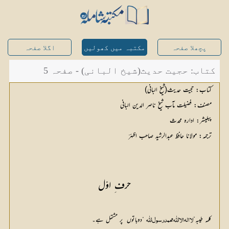
پچھلا صفحہ
مکتبہ میں کھولیں
اگلا صفحہ
کتاب: حجیت حدیث(شیخ البانی) - صفحہ 5
حرف ِ اوّل
کلمہ طیبہ”
 “دوباتوں  پر مشتمل ہے۔  
لااله الااللّٰہ محمدرسول اللّٰہ