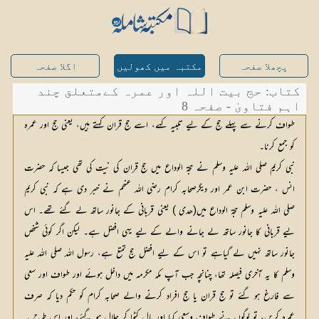
پچھلا صفحہ
مکتبہ میں کھولیں
اگلا صفحہ
کتاب: حج بیت اللہ اور عمرہ کےمتعلق چند
اہم فتاویٰ - صفحہ 8
طواف کرنے سے پہلے حج کے لیے تلبیہ کہے، اسے حج قران کہتے ہیں، یعنی حج اور عمرہ
کو جمع کرنا۔
نبی کریم صلی اللہ علیہ وسلم نے حجۃ الوداع میں حج قران کی نیت کی تھی جیسا کہ حضرت
انس ، حضرت ابن عمر اور دیگرصحابہ کرام رضی اللہ عنھم نے خبر دی ہے کہ نبی کریم
صلی اللہ علیہ وسلم حجۃ الوداع میں(ھدی ) یعنی قربانی کے جانور ساتھ لے گئے تھے۔ اس
لیے قربانی کا جانور ساتھ لے جانے والے کے لیے یہی افضل ہے۔ لیکن اگر کوئی شخص
جانور ساتھ نہیں لے گیاہے تو اس کے لیے افضل حج تمتع ہے، رسول اللہ صلی اللہ علیہ
وسلم کا یہ آخری فیصلہ تھا، چنانچہ جب آپ مکہ مکرمہ میں داخل ہوئے اور طواف اور سعی
سے فارغ ہو گئے تو حج قران یا حج افراد کرنے والے صحابہ کرام کو حکم دیا کہ صرف
عمرہ کریں، تو لوگوں نے طواف وسعی کیا اور بال کٹوا کر حلال ہو گئے، اور اس طرح یہ