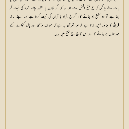
بات طے پا گئی کہ حج تمتع افضل ہے اور یہ کہ اگر قارن یا منفرد پہلے عمرہ کی نیت کر
لیتا ہے تو وہ متمتع ہو جائے گا، اگر حج افراد یا قران کی نیت کرتا ہے اور اپنے ساتھ
قربانی کا جانور نہیں لاتا ہے تو امر شرعی یہ ہے کہ طواف وسعی اور بال کٹوانے کے
بعد حلال ہو جائے گا اور اس کا حج ،حج تمتع میں بدل