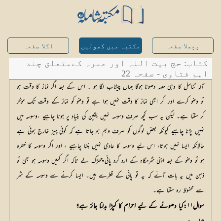
پچھلا صفحہ
مکتبہ میں کھولیں
اگلا صفحہ
کتاب: حج بیت اللہ اور عمرہ کےمتعلق چند
اہم فتاویٰ - صفحہ 22
آلہ تناسل کا وہی حصہ دھونا ہوگا جہاں پیشاب لگا ہو ۔ اس کے بعد اگر نماز کا وقت ہو
تو وضو کرے اور اگر ابھی نماز کا وقت نہیں ہوا ہے تو وضو کو نماز کے وقت تک مؤخر
کر سکتا ہے۔ لیکن یہ سب کچھ صرف وسوسہ نہیں یقین کی بنیاد پر ہونا چاہیے ،وسوسہ میں
نہیں پڑنا چاہیے کیونکہ بعض لوگوں کو صرف وہم ہو جاتا ہے کہ کوئی چیز خارج ہوئی ہے
حالانکہ ایسا نہیں ہوتا، اس لیے وسوسہ کا عادی نہیں بننا چاہیے ، اور اگر وسوسہ کا خطرہ
ہو تو وضو کے بعد اپنی شرمگاہ کے ارد گرد پانی چھڑک لے تاکہ اگر کہیں وسوسہ ہو بھی تو
ذہن میں یہ بات آئے کہ یہ تو پانی کے قطرے ہیں۔ ایسا کرنے سے وسوسہ کے شر
سے محفوظ رہ سکتا ہے۔
سوال۱۱:کیا دھونے کے لیے احرام کا کپڑا بدلنا جائز ہے؟