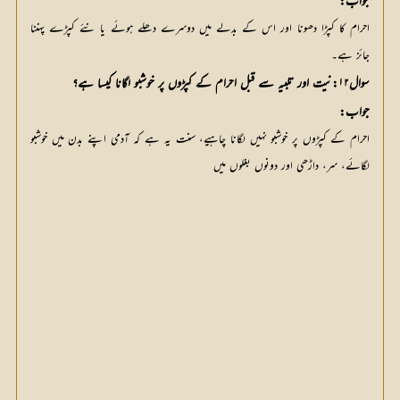
جواب:
احرام کا کپڑا دھونا اور اس کے بدلے میں دوسرے دھلے ہوئے یا نئے کپڑے پہننا
جائز ہے۔
سوال۱۲:نیت اور تلبیہ سے قبل احرام کے کپڑوں پر خوشبو لگانا کیسا ہے؟
جواب:
احرام کے کپڑوں پر خوشبو نہیں لگانا چاہیے، سنت یہ ہے کہ آدمی اپنے بدن میں خوشبو
لگائے، سر، داڑھی اور دونوں بغلوں میں