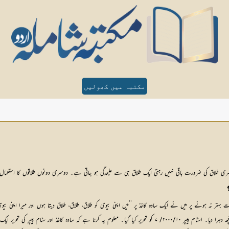
مکتبہ میں کھولیں
سری طلاق کی ضرورت باقی نہیں رہتی ایک طلاق ہی سے علیحدگی ہو جاتی ہے۔ دوسری دونوں طلاقوں کا استع
گی یا دو؟ (طاہر مبین اچھرہ۔ لاہور) (۲۲ دسمبر ۲۰۰۰ء)