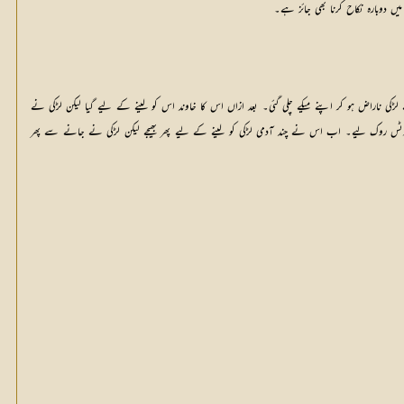
دوبارہ نکاح کرنا بھی جائز ہے۔
ملا عبدالقدوس ولد حافظ خورشید احمد کُکرے اعوان( جواپنے گاؤں کی مسجد کے امام ہیں) کا مسماۃ رضیہ بیگم ولد صوفی محمد امین جوڑے اعوان سے ڈیڑھ سال قبل نکاح ہوا تھا۔ چند ماہ بعد کسی رنجش کی وجہ سے لڑکی ناراض ہو کر اپنے میکے چلی گئی۔ بعد ازاں اس کا خاوند اس کو لینے کے لیے گیا لیکن لڑکی نے 
خاوند کے ساتھ جانے سے صاف انکار کردیا۔ اس کے بعد اس کے خاوند نے یونین کونسل کے ذریعے ایک طلاق کا نوٹس بھیج دیا۔ جب خاوند کو یہ معلوم ہوا کہ اس کی بیوی حاملہ ہے تو اس نے بقیہ دو نوٹس روک لیے۔ اب اس نے چند آدمی لڑکی کو لینے کے لیے پھر بھیجے لیکن لڑکی نے جانے سے پھر 