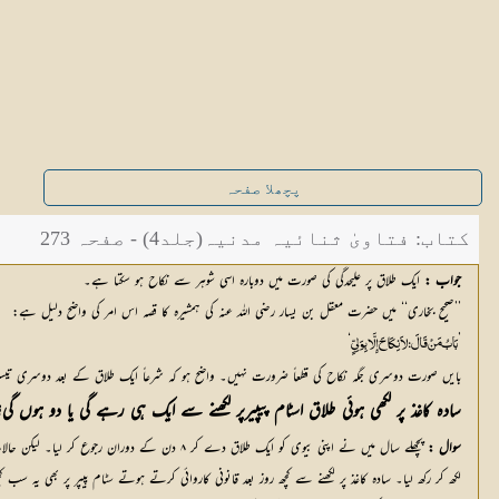
پچھلا صفحہ
کتاب: فتاویٰ ثنائیہ مدنیہ(جلد4) - صفحہ 273
جواب :
 ایک طلاق پر علیحدگی کی صورت میں دوبارہ اسی شوہر سے نکاح ہو سکتا ہے۔ 
’’صحیح بخاری‘‘ میں حضرت معقل بن یسار رضی اللہ عنہ کی ہمشیرہ کا قصہ اس امر کی واضح دلیل ہے:
‘
’
بَابُ مَنْ قَالَ: لاَ نِکَاحَ إِلَّا بِوَلِیٍّ
بایں صورت دوسری جگہ نکاح کی قطعاً ضرورت نہیں۔ واضح ہو کہ شرعاً ایک طلاق کے بعد دوسری تی
سادہ کاغذ پر لکھی ہوئی طلاق اسٹام پیپیرپر لکھنے سے ایک ہی رہے گی یا دو ہوں گی؟
سوال :
 پچھلے سال میں نے اپنی بیوی کو ایک طلاق دے کر ۸ دن کے دوران رجوع کر لیا۔ لیکن حالات بہتر نہ ہونے پر میں نے ایک سادہ کاغذ پر ’’میں اپنی بیوی کو طلاق، طلاق، طلاق دیتا ہوں اور میرا اپنی بیوی سے اب کوئی شرعی واسطہ نہ ہے۔ ‘‘
لکھ کر رکھ لیا۔ سادہ کاغذ پر لکھنے سے کچھ روز بعد قانونی کاروائی کرتے ہوتے سٹام پیپر پر بھی یہ سب کچھ دہرا دیا۔ اسٹام پیپر ۲۰۰۰/۱۰/ ۷ کو تحریر کیا گیا۔ معلوم یہ کرنا ہے کہ سادہ کاغذ اور سٹام پیپر کی تحریر ایک دفعہ کی طلاق شمار ہو 