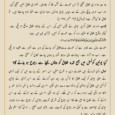
ماہ بعد دوسری طلاق بھیجی تو اُس عورت نے آگ لگا کر جلادی۔ تیسری طلاق نہیں بھیجی گئی۔ 
اور اب عرصہ پانچ سال کے بعد میاں بیوی دونوں رضا مندی سے اکٹھا ہونا چاہتے ہیں۔ تو 
طلاق کا کیاحکم ہے؟ (سائل) (۲۹ ستمبر ۱۹۹۵ء)
جواب :
مرسلہ طلاق اگرچہ بیوی نے قبول نہیں کی۔ اس کے باوجود طلاق واقع ہو چکی ہے۔ 
کیونکہ وقوع طلاق کا اختیار مرد کو ہے عورت کو نہیں۔ قرآن مجید میں ہے:
﴿فَمَا لَکُمْ عَلَیْہِنَّ مِنْ عِدَّۃٍ تَعْتَدُّوْنَہَا﴾ (الاحزاب:۴۹)
صورتِ حال سے ظاہر ہے کہ عورت عدت ِطلاق گزر جانے کی وجہ سے شوہر سے علیحدہ ہو چکی
ہے۔ اب وہ آزاد ہے۔ باجازتِ ولی سابقہ شوہر یا جہاں چاہے نکاح کر سکتی ہے۔
کیا یونین کونسل میں جمع شدہ طلاق کو واپس لینے سے رجوع ہو جائے گا؟
سوال :
کیا فرماتے ہیں علمائے دین و شرع متین اس مسئلہ کے بارے میں کہ ایک آدمی 
نے اپنی بیوی کو ایک طلاق کا نوٹس دیا۔ چند دن گزرنے کے بعد اس آدمی نے یونین 
کونسل میں طلاق کی واپسی کی درخواست دے دی لیکن ۹۰ دن تک دانستہ یا غیر دانستہ طور پر 
لڑکا اور لڑکی ایک دوسرے کو نہ مل سکے۔ کیا وہ لڑکی ۹۰ دن کے بعد لڑکے کے بعد اس 
لڑکے کو نئے نکاح کا حق ملے گا؟ نیز رجوع کی شرعی تعریف بتائیں کہ رجوع سے مراد خاوند، 
بیوی کی مجامعت ہے یا کوئی اور رجوع کی تعریف ہے۔ (محمد طیب خلیق ۔ او ٹی گنڈا سنگھ ہائی 
سکول)(۱۳ دسمبر ۱۹۹۱ء)