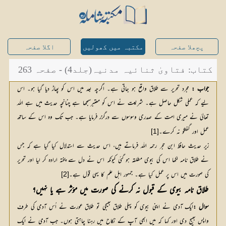
پچھلا صفحہ
مکتبہ میں کھولیں
اگلا صفحہ
کتاب: فتاویٰ ثنائیہ مدنیہ(جلد4) - صفحہ 263
جواب :
 مجرد تحریر سے طلاق واقع ہو جاتی ہے۔ اگرچہ بعد میں اس کو پھاڑ دیا گیا ہو۔ اس 
لیے کہ عملی شکل حاصل ہے۔ شریعت نے اس کو معتبرسمجھا ہے چنانچہ حدیث میں ہے اللہ 
تعالیٰ نے میری امت کے صدری وسوسوں سے درگزر فرمایا ہے۔ جب تک وہ اس کے ساتھ 
عمل اور گفتگو نہ کرے۔
[1]
زیر حدیث حافظ ابن حجر رحمہ اللہ فرماتے ہیں، اس حدیث سے استدلال کیا گیا ہے کہ جس
نے طلاق نامہ لکھا اس کی بیوی مطلقہ ہو گئی کیونکہ اس نے دل سے پختہ ارادہ کر لیا اور تحریر
کی صورت میں اس پر عمل کیا ہے۔ جمہور اہل علم کا یہی قول ہے۔
[2]
طلاق نامہ بیوی کے قبول نہ کرنے کی صورت میں مؤثر ہے یا نہیں؟
سوال :
ایک آدمی نے اپنی بیوی کو پہلی طلاق بھیجی تو طلاق عورت نے اُس آدمی کی طرف 
واپس بھیج دی اور کہا کہ میں ابھی آپ کے نکاح میں رہنا چاہتی ہوں۔ جب آدمی نے ایک 