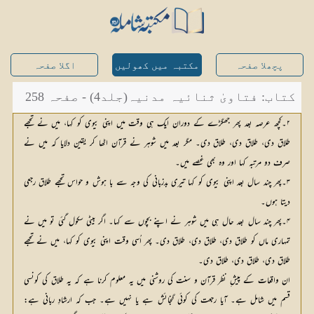
پچھلا صفحہ
مکتبہ میں کھولیں
اگلا صفحہ
کتاب: فتاویٰ ثنائیہ مدنیہ(جلد4) - صفحہ 258
۲۔کچھ عرصہ بعد پھر جھگڑے کے دوران ایک ہی وقت میں اپنی بیوی کو کہا، میں نے تجھے
طلاق دی، طلاق دی، طلاق دی۔ مگر بعد میں شوہر نے قرآن اٹھا کر یقین دلایا کہ میں نے
صرف دو مرتبہ کہا اور وہ بھی غصے میں۔
۳۔پھر چند سال بعد اپنی بیوی کو کہا تیری بدزبانی کی وجہ سے با ہوش و حواس تجھے طلاق رجعی
دیتا ہوں۔
۴۔پھر چند سال بعد حال ہی میں شوہر نے اپنے بچوں سے کہا۔ اگر بیٹی سکول گئی تو میں نے
تمہاری ماں کو طلاق دی، طلاق دی، طلاق دی۔ پھر اُسی وقت اپنی بیوی کو کہا، میں نے تجھے
طلاق دی، طلاق دی، طلاق دی۔
ان واقعات کے پیش ِ نظر قرآن و سنت کی روشنی میں یہ معلوم کرنا ہے کہ یہ طلاق کی کونسی
قسم میں شامل ہے۔ آیا رجعت کی کوئی گنجائش ہے یا نہیں ہے۔ جب کہ ارشادِ ربانی ہے: