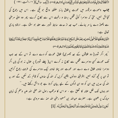
 (ایک سائل)( ۱۶،اگست،۱۹۹۱ )
﴿اَلطَّلَاقُ مَرَّتٰنِ فَاِمْسَاکٌ بِمَعْرُوْفٍ اَوْتَسْرِیْحٌ بِاِحْسَانٍ﴾ (البقرۃ:۲۲۹)
جواب :
صورتِ مرقومہ میں عورت پرطلاق بائنہ مغلّظہ واقع ہو چکی ہے۔ اس میں رجوع کی 
گنجائش نہیں، حتی کہ دوسرا کوئی شخص برضا و رغبت اس سے نکاح کرے، پھر وہ اپنی مرضی 
سے چھوڑ دے یا مر جائے۔ تب بعد از عدت سابقہ شوہر سے عقد ہو سکتا ہے۔ ارشادِ باری 
تعالیٰ ہے:
﴿ فَاِنْ طَلَّقَہَا فَلَا تَحِلُّ لَہٗ مِنْ م بَعْدُ حَتّٰی تَنْکِحَ زَوْجًا غَیْرَہٗ فَاِنْ طَلَّقَہَا فَلَا جُنَاحَ عَلَیْہِمَآ اَنْ یَّتَرَاجَعَآ اِنْ ظَنَّآ اَنْ یُّقِیْمَا
حُدُوْدَ اللّٰہِ وَ تِلْکَ حُدُوْدُ اللّٰہِ یُبَیِّنُہَا لِقَوْمٍ یَّعْلَمُوْنَ﴾ (البقرۃ:۲۳۰)
’’پھر اگر شوہر( دو طلاقوں کے بعد تیسری) طلاق عورت کو دے دے تو اس کے بعد جب
تک عورت کسی دوسرے شخص سے نکاح نہ کرے اس( پہلے شوہر) پر حلال نہ ہو گی ہاں اگر
دوسرا خاوند طلاق دے دے اور عورت اور پہلا خاوند ایک دوسرے کی طرف رجوع کرلیں
تو ان پر کچھ گناہ نہیں بشرطیکہ دونوں یقین کریں کہ اللہ کی حدّوں کو قائم رکھ سکیں گے اور یہ
اللہ کی حدیں ہیں ان کو وہ ان لوگوں کے لیے بیان کرتا ہے جو دانش رکھتے ہیں۔‘‘
اور جہاں تک فعل حلالہ کا تعلق ہے ، سو اس کا مرتکب رسول اللہ صلی اللہ علیہ وسلم کی زبانِ
مبارک پر ملعون ہے۔ حضرت عبداللہ بن مسعود رضی اللہ عنہ سے مروی ہے:
‘
’
[1]
 لَعَنَ رَسُوْلُ اللّٰہِ صَلَّی اللّٰہُ عَلَیْہِ وَ سَلَّمَ اَلْمُحَلِّلَ وَالْمُحَلَّلَ لَہٗ۔