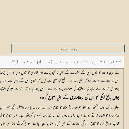
پچھلا صفحہ
کتاب: فتاویٰ ثنائیہ مدنیہ(جلد4) - صفحہ 220
نے فرمایا: بیوہ کا نکاح اس کے مشورے کے بغیر نہ کیا جائے اور کنواری کا نکاح اس کا اذن (رضا
اس حدیث سے ثابت ہوا کہ لڑکی بالغہ ہو کر فسخ کراسکتی ہے کیوں کہ نکاح اس کے اِذن سے ہونا چاہ
ہونا بھی عورت کے لیے زیادہ اختیار کی سہولت پیدا کرتا ہے ، اس بناء پر بلا تردد عورت علیحدگی اختیا
جوان بالغ لڑکی کا اس کی رضامندی کے بغیر نکاح کرنا:
سوال :
عدمِ رضا کا اظہار کرتے ہوئے اپنے رشتہ داروں کے سامنے رونا شروع کردیتی ہے۔ اس نکاح کا قر
جواب :
بالغ لڑکی کا نکاح اس کی اجازت کے بغیر نہیں ہونا چاہیے، چاہے، نکاح کرنے والا اس کا ب