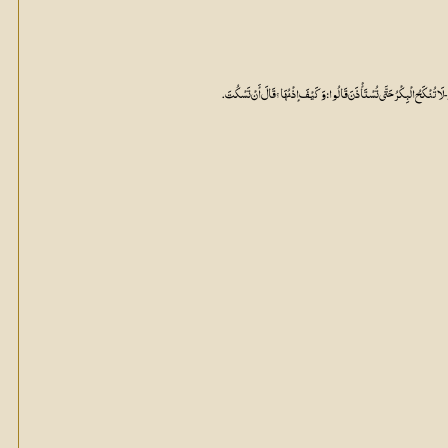
سَلَّمَ - لَا تُنْکَحُ الْبِکْرُ حَتَّی تُسْتَأْذَنَ قَالُوا: وَکَیْفَ إذْنُہَا؟ قَالَ أَنْ تَسْکُتَ .