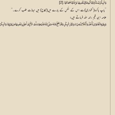
[2]
وَالْبِکْرُ یَسْتَأْذِنُہَا أَبُوہَا فِی نَفْسِہَا، وَإِذْنُہَا صُمَاتُہَا۔
’’باپ باکرہ( کنواری)سے اس کے نفس کے بارے میں(نکاح) میں اجازت طلب کرے۔‘‘
علامہ ابن قیم رحمہ اللہ فرماتے ہیں:
وَبِہَذِہِ الْفَتْوَی نَأْخُذُ، وَأَنَّہُ لَا بُدَّ مِنْ اسْتِئْمَارِ الْبِکْرِ، وَقَدْ صَحَّ عَنْہُ - صَلَّی اللّٰهُ عَلَیْہِ وَسَلَّمَ - الْأَیِّمُ أَحَقُّ بِنَفْسِہَا مِنْ وَلِیِّہَا، وَ