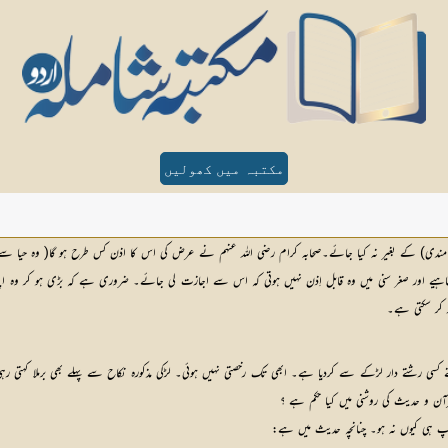
مکتبہ میں کھولیں
مندی) کے بغیر نہ کیا جائے۔صحابہ کرام رضی اللہ عنہم نے عرض کی اس کا اذن کس طرح ہو گا( وہ حیا سے بو
یے اور صغر سنی میں وہ قابل اِذن نہیں ہوتی کہ اس سے اجازت لی جائے۔ ضروری ہے کہ بڑی ہو کر وہ اپنا حق
ر کر سکتی ہے۔
آن و حدیث کی روشنی میں کیا حکم ہے ؟
اپ ہی کیوں نہ ہو۔ چنانچہ حدیث میں ہے: