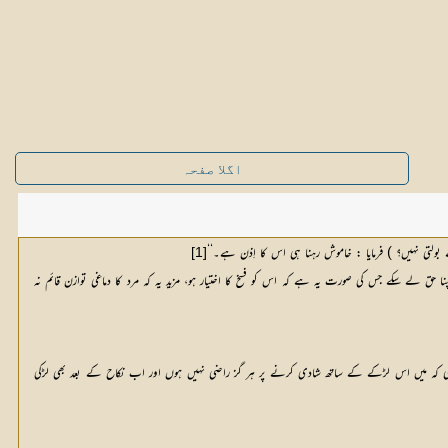
اگلا صفحہ
لتی نہیں؟ ) فرمایا : خاموش رہنا ہی اس کا اِذن ہے۔‘‘
[1]
 لے سکے جس کی صورت یہ ہے کہ اس کو فسخ کا اختیار ہو، مزید یہ کہ مرد کا دماغی توازن قائم نہ
ایک والدِ حقیقی نے اپنی جوان، بالغ لڑکی کا نکاح اس سے اجازت یا رضاحاصل کیے بغیر اپنے کسی رشتے دار لڑکے سے کردیا ہے۔ ابھی تک رخصتی نہیں ہوئی۔ لڑکی مذکورہ نکاح سے پہلے بھی برملا کہتی رہی کہ میں اس لڑکے کے ساتھ شادی کرنے پر ہر گز راضی نہیں ہوں اور اب نکاح کے بعد بھی لڑکی 