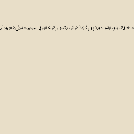
الْبِکْرُ تُسْتَأْمَرُ فِی نَفْسِہَا، وَإِذْنُہَا صُمَاتُہَا وَفِی لَفْظٍ وَالْبِکْرُ یَسْتَأْذِنُہَا أَبُوہَا فِی نَفْسِہَا، وَإِذْنُہَا صُمَاتُہَا وَفِی الصَّحِیحَیْنِ عَنْہُ - صَلَّی اللّٰهُ عَلَیْہِ وَ