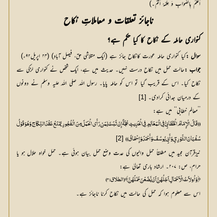
اَعْلَمُ بِالصَّوَابِ وَ عِلْمُہُ اَتَمُّ۔)
ناجائز تعلقات و معاملاتِ نکاح
کنواری حاملہ کے نکاح کا کیا حکم ہے؟
سوال :
کیا کنواری حاملہ عورت کانکاح جائز ہے (ایک متلاشی حق، فیصل آباد) (۲۴ اپریل۹۲ء)
جواب :
حالت حمل میں نکاح درست نہیں۔ حدیث میں ہے، ایک شخص نے کنواری لڑکی سے 
نکاح کیا۔ اس کے قریب گیا تو اس کو حاملہ پایا۔ رسول اللہ صلی اللہ علیہ وسلم نے دونوں 
کے درمیان جدائی کرادی۔ 
[1]
’’معالم خطابی‘‘ میں ہے:
(( قَالَ الْإِمَامُ الْخَطَّابِیُّ فِی الْمَعَالِمِ فِی الْحَدِیثِ حُجَّۃٌ إِنْ ثَبَتَ لِمَنْ رَأَی الْحَمْلَ مِنَ الْفُجُورِ یَمْنَعُ عَقْدَ النِّکَاحِ وَہُوَ قَوْلُ
[2]
سُفْیَانَ الثَّوْرِیِّ وَأَبِی یُوسُفَ وَأَحْمَدَ وَإِسْحَاقَ ))
نیزقرآن مجید میں مطلقاً حمل والیوں کی عدت وضع حمل بیان ہوئی ہے۔ حمل خواہ حلال ہو یا
حرام، ص: ۲۰۷۔ ارشاد باری تعالیٰ ہے:
﴿ وَاُولاَتُ الْاَحْمَالِ اَجَلُہُنَّ اَنْ یَّضَعْنَ حَمْلَہُنَّ ﴾ (الطلاق : ۴)
اس سے معلوم ہوا کہ حمل کی حالت میں نکاح کرنا ناجائز ہے۔