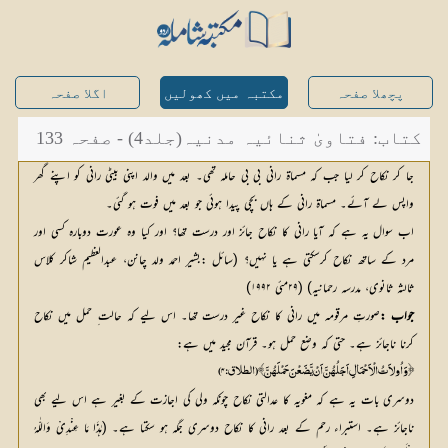
پچھلا صفحہ
مکتبہ میں کھولیں
اگلا صفحہ
کتاب: فتاویٰ ثنائیہ مدنیہ(جلد4) - صفحہ 133
جا کر نکاح کر لیا جب کہ مسماۃ رانی بی بی حاملہ تھی۔ بعد میں والد اپنی بیٹی رانی کو اپنے گھر
واپس لے آئے۔ مسماۃ رانی کے ہاں بچی پیدا ہوئی جو بعد میں فوت ہو گئی۔
اب سوال یہ ہے کہ آیا رانی کا نکاح جائز اور درست تھا؟ اور کیا وہ عورت دوبارہ کسی اور
مرد کے ساتھ نکاح کرسکتی ہے یا نہیں؟ (سائل :بشیر احمد ولد چانن، عبدالعظیم شاکر کلاس
ثالثہ ثانوی، مدرسہ رحمانیہ) (۲۹مئی ۱۹۹۲)
جواب :
صورتِ مرقومہ میں رانی کا نکاح غیر درست تھا۔ اس لیے کہ حالت ِ حمل میں نکاح 
کرنا ناجائز ہے۔ حتی کہ وضع حمل ہو۔ قرآن مجید میں ہے:
﴿وَاُولاَتُ الْاَحْمَالِ اَجَلُہُنَّ اَنْ یَّضَعْنَ حَمْلَہُنَّ﴾ (الطلاق : ۴)
دوسری بات یہ ہے کہ مغویہ کا عدالتی نکاح چونکہ ولی کی اجازت کے بغیر ہے اس لیے بھی
ناجائز ہے۔ استبراء رحم کے بعد رانی کا نکاح دوسری جگہ ہو سکتا ہے۔ (ہٰذَا مَا عِنْدِیْ وَاللّٰہُ