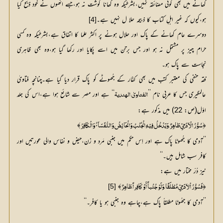
کھانے میں بھی کوئی مضائقہ نہیں،بشرطیکہ وہ کھانا گوشت نہ ہو،جسے انھوں نے خود ذبح کیا
ہو،کیوں کہ غیر اہلِ کتاب کا ذبیحہ حلا ل نہیں ہے۔
[4]
دوسرے عام کھانے کے پاک اور حلال ہونے پر اکثر علما کا اتفاق ہے،بشرطیکہ وہ کسی
حرام چیز پر مشتمل نہ ہو اور جس برتن میں اسے پکایا اور رکھا گیا ہو،وہ بھی ظاہری
نجاست سے پاک ہو۔
فقہ حنفی کی معتبر کتب میں بھی کفّار کے جُھوٹے کو پاک قرار دیا گیا ہے۔چنانچہ فتاویٰ
عالمگیری جس کا عربی نام ’’
‘‘ ہے اور مصر سے شائع ہوا ہے،اس کی جلد 
الفتاویٰ الہندیۃ
اوّل(ص: 22) میں مذکور ہے:
﴾
﴿
سُؤْرُ الْآدَمِيِّ طَاہِرٌ،وَیَدْخُلُ فِیْہِ الْجُنُبُ وَالْحَائِضُ وَالنُّفَسَآئُ وَالْکَافِرُ
’’آدمی کا جُھوٹا پاک ہے اور اِس حکم میں جنبی مَرد و زن،حیض و نفاس والی عورتیں اور
کافر سب شامل ہیں۔‘‘
نیز دُرّ مختار میں ہے:
﴾ 
﴿
[5]
فَسُؤْرُ اْلآدَمِيِّ مُطْلَقًا،وَلَوْ جُنُباً أَوْ کَافِراً،طَاہِرٌ
’’آدمی کا جھُوٹا مطلقاً پاک ہے،چاہے وہ جنبی ہو یا کافر۔‘‘