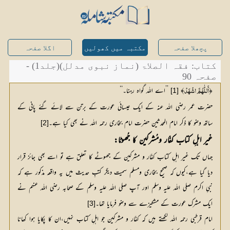
پچھلا صفحہ
مکتبہ میں کھولیں
اگلا صفحہ
کتاب: فقہ الصلاۃ (نماز نبوی مدلل)(جلد1) -
صفحہ 90
﴿
﴾ 
 ’’اے اللہ گواہ رہنا۔‘‘
[1]
أَللّٰہُمَّ اشْہَدْ
حضرت عمر رضی اللہ عنہ کے ایک عیسائی عورت کے برتن سے لائے گئے پانی کے
ساتھ وضو کا ذکر امام المحدثین حضرت امام بخاری رحمہ اللہ نے بھی کیا ہے۔
[2]
غیر اہلِ کتاب کفّار ومُشرکین کا جُھوٹا:
جہاں تک غیر اہلِ کتاب کفّار و مشرکین کے جھوٹے کا تعلق ہے تو اسے بھی جائز قرار
دیا گیا ہے،کیوں کہ صحیح بخاری ومسلم سمیت دیگر کتبِ حدیث میں یہ واقعہ مذکور ہے کہ
نبیِ اکرم صلی اللہ علیہ وسلم اور آپ صلی اللہ علیہ وسلم کے صحابہ رضی اللہ عنہم نے
ایک مشرک عورت کے مشکیزے سے وضو فرمایا تھا۔
[3]
امام قرطبی رحمہ اللہ لکھتے ہیں کہ کفّار و مشرکین جو اہلِ کتاب نہیں،ان کا پکایا ہوا کھانا