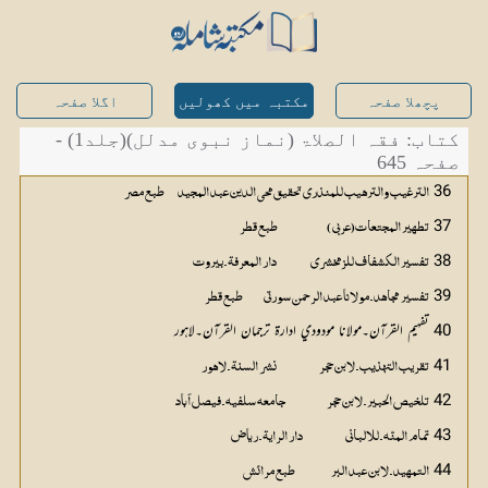
پچھلا صفحہ
مکتبہ میں کھولیں
اگلا صفحہ
کتاب: فقہ الصلاۃ (نماز نبوی مدلل)(جلد1) -
صفحہ 645
36
الترغیب والترہیب للمنذري تحقیق محی الدین عبد المجید 		طبع مصر 
37
تطہیر المجتعات(عربی ) 						طبع قطر
38
تفسیر الکشفاف للزمخشري 				دار المعرفۃ۔بیروت 
39
تفسیر مجاہد۔مولانا عبد الرحمن سورتي			طبع قطر 
40 تفہیم القرآن۔مولانا مودودي ادارۃ ترجمان القرآن۔لاہور
41
تقریب التہذیب۔لابن حجر					نشر السنۃ۔لاہور 
42
تلخیص الحبیر۔لابن حجر 					جامعہ سلفیہ۔فیصل آباد
43
تمام المنّہ۔للالباني					دار الرایۃ۔ریاض 
44
التمہید۔لابن عبد البر 					طبع مرائش