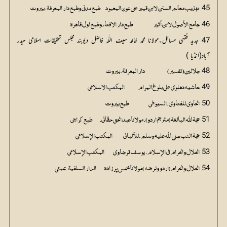
45
تہذیب معالم السنن لابن قیم علی عون المعبود 		طبع مدنی وطبع دار المعرفۃ۔بیروت
46
جامع الأصول لابن أثیر 					طبع دار الافتاء وطبع اول قاہرہ
47 جدید فقہي مسائل۔مولانا محمد خالد سیف اللّٰہ فاضل دیوبند مجلس تحقیقات اسلامی حیدر
آباد(انڈیا )
48
جلالین(تفسیر) 						دار المعرفۃ۔بیروت 
49
حاشیہ دہلوي علی بلوغ المرام 				المکتب الاسلامی 
50
الحاوي للفتاویٰ۔السیوطي					طبع بیروت
51
حجۃ اللّٰہ البالغۃ(مترجم اردو)۔مولانا عبد الحق حقّاني۔		طبع کراچی
52
حجۃ النب صلی اللّٰه علیہ وسلم۔للألباني			المکتب الإسلامي
53
الحلال والحرام في الإسلام۔یوسف قرضاوي			المکتب الإسلامي 
54
الحلال والحرام(اردو وترجمہ )مولانا شمس پر زادہ 		الدار السلفیۃ۔بمبئی