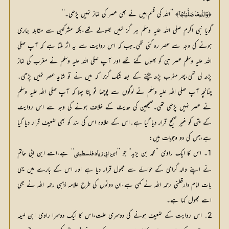
﴿
﴾ ’’اللہ کی قسم!میں نے بھی عصر کی نماز نہیں پڑھی۔‘‘
وَاللّٰہِ مَا صَلَّیْتُہَا
گویا نبیِ اکرم صلی اللہ علیہ وسلم ہر گز نہیں بھولے تھے،بلکہ مشرکین سے مقابلہ جاری
ہونے کی وجہ سے عصر رہ گئی تھی۔جب کہ اس روایت سے یہ اثر ملتا ہے کہ آپ صلی
اللہ علیہ وسلم عصر ہی کو بھول گئے تھے اور آپ صلی اللہ علیہ وسلم نے مغرب کی نماز
پڑھ لی تھی،پھر مغرب پڑھ چکنے کے بعد شک گزرا کہ میں نے تو شاید عصر نہیں پڑھی۔
چنانچہ آپ صلی اللہ علیہ وسلم نے لوگوں سے پوچھا تو پتا چلا کہ آپ صلی اللہ علیہ وسلم
نے عصر نہیں پڑھی تھی۔صحیحین کی حدیث کے خلاف ہونے کی وجہ سے اس روایت
کے متن کو غیر صحیح قرار دیا گیا ہے۔اس کے علاوہ اس کی سند کو بھی ضعیف قرار دیا گیا
ہے،جس کی دو وجوہات ہیں:
1۔ اس کا ایک راوی ’’محمد بن یزید‘‘ جو ’’
‘‘ ہے،اسے ابن ابی حاتم 
ابن ابی زیاد فلسطینی
نے اپنے والد گرامی کے حوالے سے مجہول قرار دیا ہے اور اس کے بارے میں یہی 
بات امام دارقطنی رحمہ اللہ نے کہی ہے،ان دونوں کی طرح علامہ ذہبی رحمہ اللہ نے بھی 
اسے مجہول کہا ہے۔
2۔ اس روایت کے ضعیف ہونے کی دوسری علت،اس کا ایک دوسرا راوی ابن لہیعہ