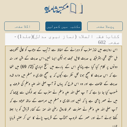
پچھلا صفحہ
مکتبہ میں کھولیں
اگلا صفحہ
کتاب: فقہ الصلاۃ (نماز نبوی مدلل)(جلد1) -
صفحہ 602
اس روایت میں نمازِ مغرب کو دہرانے کے الفاظ سے ترتیب کے وجوب کو کافی تقویت
مل سکتی تھی،بشرطیکہ یہ حدیث قابلِ حجت ہو،لیکن ایسا نہیں،اس حدیث کے متن اور سند
دونوں پر کلام کیا گیا ہے۔چنانچہ اس کے بارے میں ’’فتح الباري‘‘(2/ 69) میں لکھا
ہے کہ اس حدیث کا صحیح ہونا محلِ نظر ہے،کیوں کہ یہ صحیح بخاری و مسلم میں وارد شدہ
حدیث کے مخالف ہے اور وہ اس طرح کہ یہاں تو آپ صلی اللہ علیہ وسلم کی طرف یہ
منسوب کیا جا رہا ہے کہ آ پ صلی اللہ علیہ وسلم نے مغرب کے بعد لوگوں سے پوچھا کہ
میں نے عصر پڑھی ہے یا کہ نہیں اور بخاری و مسلم میں صراحت کے ساتھ موجود ہے کہ
آپ صلی اللہ علیہ وسلم نے حضرت عمر فاروق رضی اللہ عنہ کے کفارِ قریش کو برا بھلا
کہتے ہوئے آنے اور عصر کے غروبِ آفتاب کے قریب پڑنے کا سن کر حلفیہ فرمایا
تھا: