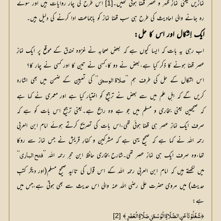
نمازیں یعنی نمازِ ظہر و عصر قضا ہوئی تھیں۔
 اس طرح کی چار روایات ہیں اور سوئے 
[1]
رہ جانے والی احادیث کی طرح ہی سب قضا نماز کو باجماعت ادا کرنے کی دلیل ہیں۔
ایک اِشکال اور اس کا حل:
اب رہی یہ بات کہ ایسا کیوں ہے کہ بعض صحابہ نے غزوہ خندق کے موقع پر ایک نمازِ
عصر قضا ہونے کا ذکر کیا ہے،بعض نے دو کا،کسی نے تین کا اور کسی نے چار کا؟
اس اشکال کے حل کی طرف ہم ’’
‘‘ کی تعیین کے ضمن میں بھی اشارہ 
صلاۃ الوسطیٰ
کریں گے کہ اہلِ علم میں سے بعض نے ترجیح کو اختیار کیا ہے اور معمری نے کہا ہے 
کہ صحیحین یعنی بخاری و مسلم میں جو ہے وہ راجح ہے۔یعنی ترجیح اس بات کو ہے کہ 
صرف ایک نمازِ عصر ہی قضا ہوئی تھی،اس بات کی تصریح کرتے ہوئے امام ابن العربی 
رحمہ اللہ نے کہا ہے کہ صحیح یہی ہے کہ مشرکین و کفارِ قریش نے جس نماز سے روکا 
تھا،وہ صرف ایک ہی نمازِ عصر تھی۔شارح بخاری حافظ ابن حجر رحمہ اللہ ’’
‘‘ 
فتح الباري
میں لکھتے ہیں کہ امام ابن العربی رحمہ اللہ کے اس قول کی تائید صحیح مسلم(اور دیگر کتبِ 
حدیث) میں مروی حضرت علی رضی اللہ عنہ والی اس حدیث سے بھی ہوتی ہے،جس میں 
ہے:
﴾ 
﴿
[2]
شَغَلُوْنَا عَنِ الصَّلَاۃِ الْوُسْطَیٰ صَلَاۃِ الْعَصْرِ