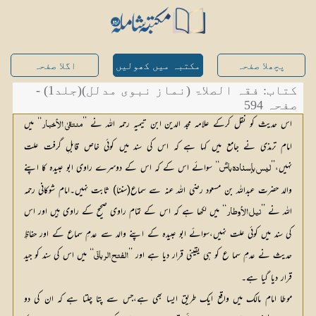
پچھلا صفحہ
مکتبہ میں کھولیں
اگلا صفحہ
کتاب: فقہ الصلاۃ (نماز نبوی مدلل)(جلد1) -
صفحہ 594
اس حدیث کو نقل کرکے علامہ مجد الدین ابن تیمیہ رحمہ اللہ نے ’’
‘‘ میں 
منتقیٰ الأخبار
امام ترمذی نے جامع میں کہا ہے کہ اس کی سند میں کوئی خاص قابلِ گرفت علت 
نہیں،’’
‘‘ سوائے اس کے کہ اس کے دوسرے راوی ابو عبیدہ کا اپنے 
لیس بإسنادہ باسٌ
والد حضرت عبداللہ بن مسعود رضی اللہ عنہ سے سماع(سننا) ثابت نہیں۔امام شوکانی رحمہ 
اللہ نے ’’
‘‘ میں لکھا ہے کہ اس کے تمام راوی صحیح کے راوی ہیں اور اس 
نیل الأوطار
کی سند میں کوئی علت نہیں،سوائے ابو عبیدہ کے اپنے والد سے عدمِ سماع کے اور حفاظِ 
حدیث نے عدمِ سما ع کو ہی یقینی قرار دیا ہے اور ’’
‘‘ میں اس کی سند کو جید 
الفتح الرباني
قرار دیا گیا ہے۔
موطا امام مالک میں واقع ایک طریق ایسا بھی ہے،جس سے پتا چلتا ہے کہ ان کی دو