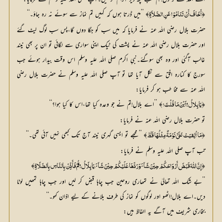
﴿
﴾ ’’میں ڈرتا ہوں کہ کہیں تم نماز سے سوئے نہ رہ جاؤ۔‘‘
أَخَافَ أَنْ تَنَامُوْا عَنِ الصَّلاَۃِ
حضرت بلال رضی اللہ عنہ نے فرمایا کہ میں سب کو جگا دوں گا،پس سب لوگ لیٹ گئے
اور حضرت بلال رضی اللہ عنہ نے پشت کی ٹیک اپنی سواری سے لگائی تو ان پر بھی نیند
غالب آگئی اور وہ بھی سوگئے۔نبیِ اکرم صلی اللہ علیہ وسلم اس وقت بیدار ہوئے جب
سورج کا کنارہ افق سے نکل آیا تھا تو آپ صلی اللہ علیہ وسلم نے حضرت بلال رضی
اللہ عنہ سے مخا طب ہو کر فرمایا:
﴿
﴾ ’’اے بلال!تم نے جو وعدہ کیا تھا،اس کا کیا ہوا؟‘‘
یَا بِلالُ!اَیْنَ مَا قُلْتَ؟
تو حضرت بلال رضی اللہ عنہ نے فرمایا:
﴿
﴾ ’’مجھے تو ایسی گہری نیند آج تک کبھی نہیں آئی تھی۔‘‘
مَا اُلِقیَتْ عَلَيَّ نَوْمَۃٌ مِثْلُھَا قَطُّ
تب آپ صلی اللہ علیہ وسلم نے فرمایا:
﴾
﴿
إِنَّ اللّٰہَ قَبَضَ أَرْوَاحَکُمْ حِیْنَ شَآئَ وَرَدَّھَا عَلَیْکُمْ حِیْنَ شَآئَ،یَا بِلَالُ!قُمْ فَأَذِّنْ بِالنَّاسِ بِالصَّلَاۃِ
’’بے شک اللہ تعالیٰ نے تمھاری روحین جب چاہا قبض کر لیں اور جب چاہا تمھیں لوٹا
دیں۔اے بلال!اٹھو اور لوگوں کو نماز کی طرف بلانے کے لیے اذان کہو۔‘‘
بخاری شریف میں آگے یہ الفاظ ہیں: