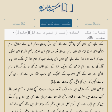
پچھلا صفحہ
مکتبہ میں کھولیں
اگلا صفحہ
کتاب: فقہ الصلاۃ (نماز نبوی مدلل)(جلد1) -
صفحہ 586
کے لیے بھی اذان کہی جاسکتی ہے،بلکہ کہی جانی چاہیے۔قدیم قول کے مطابق امام
شافعی،اسی طرح امام ابو حنیفہ،امام احمد،ابو ثور اور امام ابن المنذر رحمہم اللہ کا یہی مسلک
ہے کہ فوت شدہ نماز کے لیے بھی اذان دی جائے،جب کہ امام اوزاعی،مالک اور جدید
قول کی رو سے امام شافعی کے نزدیک قضا کے لیے اذان نہ کہی جائے گی۔البتہ امام
شافعی رحمہ اللہ کے کثیر اصحاب کے نزدیک بھی مذہب مختار یہی ہے کہ اذان کہی
جائے،کیوں کہ اس کی دلیل صحیح حدیث ہے۔
[1]
قائلینِ اذان کے دلائل میں سے ایک تو وہ حدیث ہے،جو صحیح بخاری و مسلم اور دیگر
کتبِ حدیث میں حضرت ابو قتادہ رضی اللہ عنہ سے مروی ہے،جس میں وہ بیان کرتے
ہیں کہ ہم ایک رات نبیِ اکرم صلی اللہ علیہ وسلم کے ساتھ سفر میں تھے۔کسی نے کہا:
اے اللہ کے رسول!ہم سب کچھ دیر آرام کر لیں۔آپ صلی اللہ علیہ وسلم نے فرمایا: