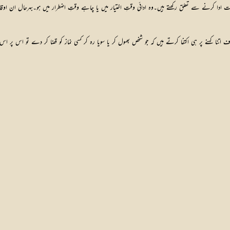
ادا کرنے سے تعلق رکھتے ہیں۔وہ ادائی وقتِ اختیار میں یا چاہے وقتِ اضطرار میں ہو۔بہرحال ان اوقات
رف اتنا کہنے پر ہی اکتفا کرتے ہیں کہ جو شخص بھول کر یا سویا رہ کر کسی نماز کو قضا کر دے تو اس پ