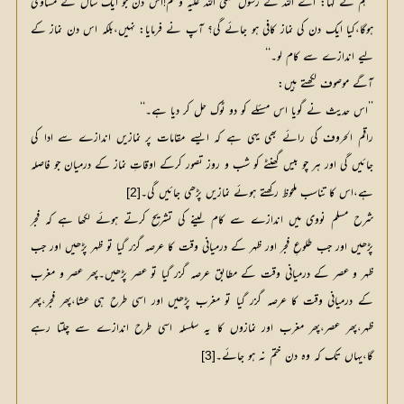
’’ہم نے کہا: اے اللہ کے رسول صلی اللہ علیہ وسلم!اس دن جو ایک سال کے مساوی
ہوگا،کیا ایک دن کی نماز کافی ہو جائے گی؟ آپ نے فرمایا: نہیں،بلکہ اس دن نماز کے
لیے اندازے سے کام لو۔‘‘
آگے موصوف لکھتے ہیں:
’’اس حدیث نے گویا اس مسئلے کو دو ٹوک حل کر دیا ہے۔‘‘
راقم الحروف کی رائے بھی یہی ہے کہ ایسے مقامات پر نمازیں اندازے سے ادا کی
جائیں گی اور ہر چو بیس گھنٹے کو شب و روز تصور کرکے اوقاتِ نماز کے درمیان جو فاصلہ
ہے،اس کا تناسب ملحوظ رکھتے ہوئے نمازیں پڑھی جائیں گی۔
[2]
شرح مسلم نووی میں اندازے سے کام لینے کی تشریح کرتے ہوئے لکھا ہے کہ فجر
پڑھیں اور جب طلوعِ فجر اور ظہر کے درمیانی وقت کا عرصہ گزر گیا تو ظہر پڑھیں اور جب
ظہر و عصر کے درمیانی وقت کے مطابق عرصہ گزر گیا تو عصر پڑھیں۔پھر عصر و مغرب
کے درمیانی وقت کا عرصہ گزر گیا تو مغرب پڑھیں اور اسی طرح ہی عشا،پھر فجر،پھر
ظہر،پھر عصر،پھر مغرب اور نمازوں کا یہ سلسلہ اسی طرح اندازے سے چلتا رہے
گا،یہاں تک کہ وہ دن ختم نہ ہو جائے۔
[3]