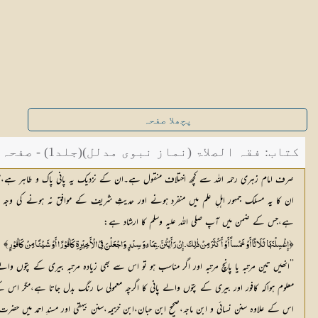
پچھلا صفحہ
کتاب: فقہ الصلاۃ (نماز نبوی مدلل)(جلد1) - صفحہ 49
صرف امام زہری رحمہ اللہ سے کچھ اختلاف منقول ہے۔ان کے نزدیک یہ پانی پاک و طاہر ہے،مگر
ان کا یہ مسلک جمہور اہلِ علم میں منفرد ہونے اور حدیثِ شریف کے موافق نہ ہونے کی وجہ قاب
ہے،جس کے ضمن میں آپ صلی اللہ علیہ وسلم کا ارشاد ہے:
﴾ 
﴿
]
إِغْسِلْنَھَا ثَلَاثًا أَوْ خَمْساً أَوْ أَکْثَرَ مِنْ ذٰلِکَ۔إِنْ رَأَیْتُنَّ۔بِمَائٍ وَ سِدْرٍ وَاجْعَلْنَ فِيْ الْأَخِیْرِۃِ کَافُوْرًا أَوْ شَیْئًا مِنْ کَافُوْرٍ
’’انھیں تین مرتبہ یا پانچ مرتبہ اور اگر مناسب ہو تو اس سے بھی زیادہ مرتبہ بیری کے پتوں والے
معلوم ہواکہ کافور اور بیری کے پتوں والے پانی کا اگرچہ معمولی سا رنگ بدل جاتا ہے،مگر اس ک
اس کے علاوہ سنن نسائی و ابن ماجہ،صحیح ابن حبان،ابن خزیمہ،سنن بیہقی اور مسندِ احمد میں حض