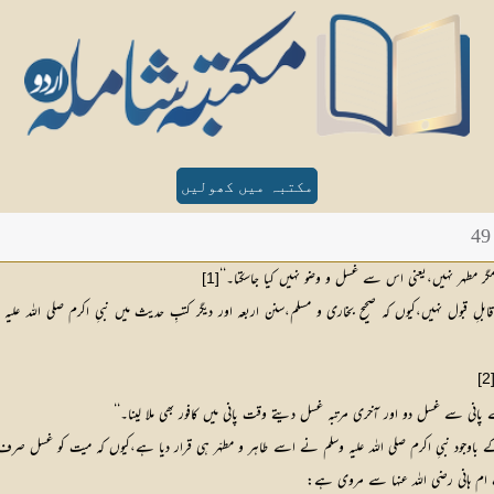
مکتبہ میں کھولیں
 مطہر نہیں،یعنی اس سے غسل و وضو نہیں کیا جاسکتا۔‘‘
[1]
لِ قبول نہیں،کیوں کہ صحیح بخاری و مسلم،سنن اربعہ اور دیگر کتبِ حدیث میں نبیِ اکرم صلی اللہ عل
[2
 پانی سے غسل دو اور آخری مرتبہ غسل دیتے وقت پانی میں کافور بھی ملا لینا۔‘‘
ے باوجود نبیِ اکرم صلی اللہ علیہ وسلم نے اسے طاہر و مطہّر ہی قرار دیا ہے،کیوں کہ میت کو غسل صرف
رت ام ہانی رضی اللہ عنہا سے مروی ہے: