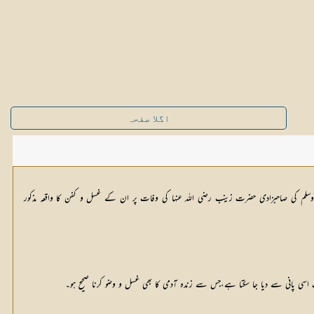
اگلا صفحہ
یہ وسلم کی صاحبزادی حضرت زینب رضی اللہ عنہا کی وفات پر ان کے غسل و کفن کا واقعہ مذکور
 اسی پانی سے دیا جا سکتا ہے،جس سے زندہ آدمی کا بھی غسل و وضو کرنا صحیح ہو۔