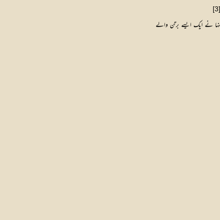
[3
ہ عنہا نے ایک ایسے برتن والے