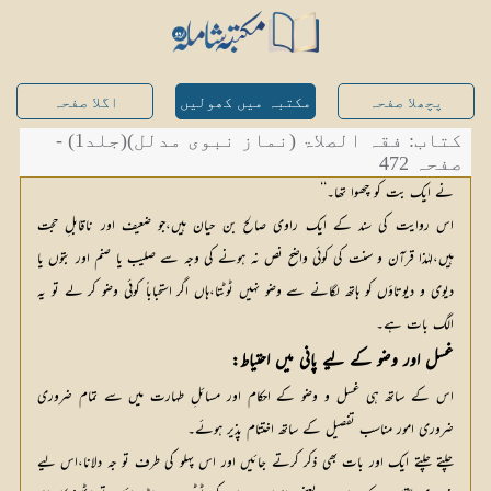
پچھلا صفحہ
مکتبہ میں کھولیں
اگلا صفحہ
کتاب: فقہ الصلاۃ (نماز نبوی مدلل)(جلد1) -
صفحہ 472
نے ایک بت کو چھوا تھا۔‘‘
اس روایت کی سند کے ایک راوی صالح بن حیان ہیں،جو ضعیف اور ناقابلِ حجت
ہیں،لہٰذا قرآن و سنت کی کوئی واضح نص نہ ہونے کی وجہ سے صلیب یا صنم اور بتوں یا
دیوی و دیوتاؤں کو ہاتھ لگانے سے وضو نہیں ٹوٹتا،ہاں اگر استحباباً کوئی وضو کر لے تو یہ
الگ بات ہے۔
غسل اور وضو کے لیے پانی میں احتیاط:
اس کے ساتھ ہی غسل و وضو کے احکام اور مسائلِ طہارت میں سے تمام ضروری
ضروری امور مناسب تفصیل کے ساتھ اختتام پذیر ہوئے۔
چلتے چلتے ایک اور بات بھی ذکر کرتے جائیں اور اس پہلو کی طرف تو جہ دلانا،اس لیے