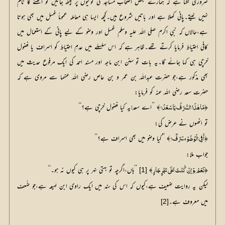
ضروری لگتا ہے کہ ہمارے بعض اصحاب مساجد کی ٹوٹیوں پر بیٹھ جائیں تو اٹھنے کا نام
نہیں لیتے۔پانی کھلا ہے اور باتیں شروع ہیں۔کچھ ایسا ہی معاملہ عموماً غسل میں بھی ہوتا
ہے،حالاں کہ نبیِ اکرم صلی اللہ علیہ وسلم غسل اور وضو کے لیے پانی کے استعمال میں
کافی احتیاط فرمایا کرتے تھے۔ظاہر ہے کہ اس سلسلے میں عدمِ احتیاط کو اسراف یا فضول
خرچی ہی کہا جائے گا۔یہ بات تو سنن ابن ماجہ اور مسند احمد کی ایک مرفوع حدیث میں
بھی مذکور ہے،جو حضرت عبداللہ بن عمر و بن عاص رضی اللہ عنہما سے مروی ہے کہ
حضرت سعد رضی اللہ عنہ کو فرمایا:
﴿
﴾ ’’اے سعد!یہ کیا فضول خرچی ہے؟‘‘
مَا ہٰذَا السَّرَفُ یَا سَعَدُ؟
تو انھوں نے عرض کی:
﴿
﴾ ’’کیا وضو میں بھی اسراف ہے؟‘‘
أَفِي الْوُضُوْئِ سَرَفٌ؟
جواب ملا:
﴿
﴾ 
 ’’ہاں،اگرچہ تو بہتی نہر پر ہی کیوں نہ ہو۔‘‘
[1]
نَعَمْ،وَ اِنْ کُنْتَ عَلَی نَہْرٍ جَارٍ
لیکن یہ روایت ضعیف ہے،کیوں کہ اس کی سند میں ایک راوی ابن لہیعہ ہے،جو ضُعف
میں معروف ہے۔
[2]