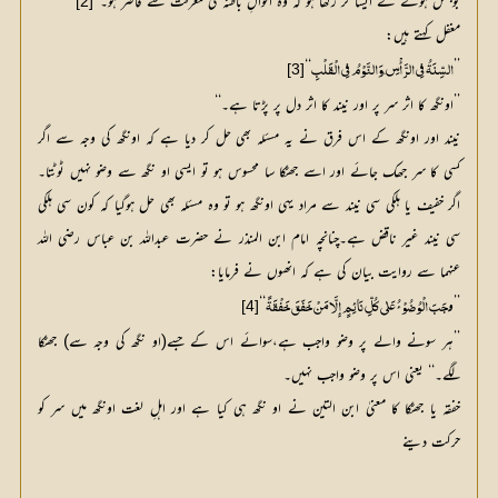
بوجھل ہونے نے ایسا کر رکھا ہو کہ وہ احوالِ باطنہ کی معرفت سے قاصر ہو۔‘‘
[2]
مغفل کہتے ہیں:
‘‘
’’
[3]
السِّنَۃُ فِي الرَّأْسِ،وَالنَّوْمُ فِي الْقَلْبِ
’’اونگھ کا اثر سر پر اور نیند کا اثر دل پر پڑتا ہے۔‘‘
نیند اور اونگھ کے اس فرق نے یہ مسئلہ بھی حل کر دیا ہے کہ اونگھ کی وجہ سے اگر
کسی کا سر جھک جائے اور اسے جھٹکا سا محسوس ہو تو ایسی او نگھ سے وضو نہیں ٹوٹتا۔
اگر خفیف یا ہلکی سی نیند سے مراد یہی اونگھ ہو تو وہ مسئلہ بھی حل ہوگیا کہ کون سی ہلکی
سی نیند غیر ناقض ہے۔چنانچہ امام ابن المنذر نے حضرت عبداللہ بن عباس رضی اللہ
عنہما سے روایت بیان کی ہے کہ انھوں نے فرمایا:
’’و
‘‘
[4]
َجَبَ الْوُضُوْئُ عَلٰی کُلِّ نَائِمٍ إِلَّا مَنْ خَفَقَ خَفْقَۃً
’’ہر سونے والے پر وضو واجب ہے،سوائے اس کے جسے(او نگھ کی وجہ سے) جھٹکا
لگے۔‘‘ یعنی اس پر وضو واجب نہیں۔
خفقہ یا جھٹکا کا معنیٰ ابن التین نے او نگھ ہی کیا ہے اور اہلِ لغت اونگھ میں سر کو
حرکت دینے