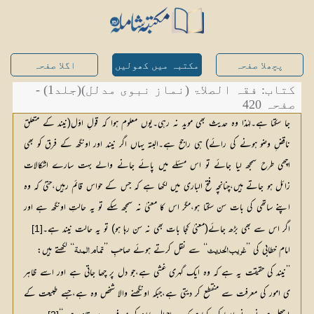
پچھلا صفحہ
مکتبہ میں کھولیں
اگلا صفحہ
کتاب: فقہ الصلاۃ (نماز نبوی مدلل)(جلد1) -
صفحہ 420
جا سکتا ہے۔لہٰذا وہ حدیث بھی موید نہ رہی۔یوں معلوم ہوا کہ قولِ اوّل(نیند کے متعلق
ناقضِ وضو ہونے کی رائے) ہی راجح ہے۔البتہ یہاں اگر نیند اور اونگھ کے فرق کو بھی
اچھی طرح سمجھ لیا جائے تو اس مسئلے میں پائے جانے والے بہت سارے اشکالات
زائل ہو جاتے ہیں،چنانچہ فتح الباری میں لکھا ہے کہ جس کے حواس قائم رہیں،حتیٰ کہ وہ
اپنے ساتھی کی بات سن سکتا ہو،مگر اس کا معنیٰ نہ سمجھ سکے تو یہ حالتِ اونگھ ہے اور
اگر اس سے بھی بڑھ جائے(معنیٰ کجا بات بھی نہ سن رہا ہو) تو یہ حالت نیند ہے۔
[1]
امام خطابی کی ’’
‘‘ سے نقل کرتے ہوئے صاحبِ ’’
‘‘ لکھتے ہیں:
غریب الحدیث
تمام المنۃ
’’نیند کی حقیقت یہ ہے کہ وہ ایک گہری غشی ہے،جو دل پر چھا جاتی ہے اور اسے ظاہر
ی امور کی معرفت سے منقطع کر دیتی ہے،جبکہ اونگھنے والا شخص وہ ہے،جسے طبیعت کے