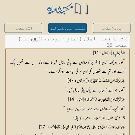
پچھلا صفحہ
مکتبہ میں کھولیں
اگلا صفحہ
کتاب: فقہ الصلاۃ (نماز نبوی مدلل)(جلد1) -
صفحہ 35
﴾[الأنفال: 11]
الشَّیْطٰنِ
’’اور وہ(اللہ تعالیٰ ) تم پر آسمانوں سے پانی نازل فرماتا ہے،تاکہ اس سے تمھیں پاک
کرے اور تم سے شیطان کی ڈالی ہو ئی نجاست دورکر دے۔‘‘
﴿
﴾[الفرقان: 47]
وَاَنْزَلْنَا مِنَ السَّمَآئِ مَآئً طَھُوْرًا
’’اور ہم نے آسمان سے پاک پانی نازل کیا۔‘‘
﴿
﴾[النباء: 14]
وَاَنْزَلْنَا مِنَ الْمُعْصِرٰتِ مَآئً ثَجَّاجًا
’’اور نچڑتے بادلوں سے موسلا دھار مینہ برسایا۔‘‘
5۔ندی،نالوں اور سیلاب وغیرہ کا پانی:
﴿
﴾[السجدۃ: 27]
اَوَلَمْ یَرَوْا اَنَّا نَسُوْقُ الْمَآئَ اِلَی الْاَرْضِ الْجُرُزِ فَنُخْرِجُ بِہٖ زَرْعًا