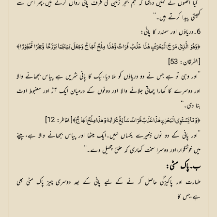
’’کیا انھوں نے نہیں دیکھا کہ ہم بنجر زمین کی طرف پانی رواں کرتے ہیں،پھر اُس سے
کھیتی پیدا کرتے ہیں۔‘‘
6۔دریاؤں اور سمندر کا پانی:
﴾
﴿
وَھُوَ الَّذِیْ مَرَجَ الْبَحْرَیْنِ ھٰذَا عَذْبٌ فُرَاتٌ وَّھٰذَا مِلْحٌ اُجَاجٌ وَجَعَلَ بَیْنَھُمَا بَرْزَخًا وَّحِجْرًا مَّحْجُوْرًا
[الفرقان: 53]
’’اور وہی تو ہے جس نے دو دریاؤں کو ملا دیا،ایک کا پانی شریں ہے پیاس بجھانے والا
اور دوسرے کا کھارا چھاتی جلانے والا اور دونوں کے درمیان ایک آڑ اور مضبوط اوٹ
بنا دی۔‘‘
﴿
﴾[الفاطر: 12]	
وَ مَا یَسْتَوِی الْبَحْرٰنِ ھٰذَا عَذْبٌ فُرَاتٌ سَآئِغٌ شَرَابُہٗ وَ ھٰذَا مِلْحٌ اُجَاجٌ
’’اور پانی کے دو نوں ذخیرے یکساں نہیں۔ایک میٹھا اور پیاس بجھانے والا ہے،پینے
میں خوشگوار،اور دوسرا سخت کھاری کہ حلق چھیل دے۔‘‘
ب۔پاک مٹی:
طہارت اور پاکیزگی حاصل کر نے کے لیے پانی کے بعد دوسری چیز پاک مٹی بھی
ہے،جس کا