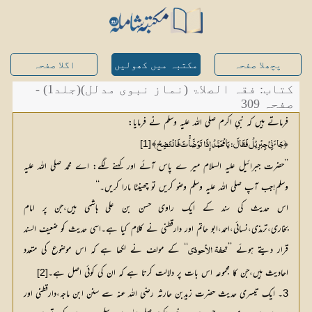
پچھلا صفحہ
مکتبہ میں کھولیں
اگلا صفحہ
کتاب: فقہ الصلاۃ (نماز نبوی مدلل)(جلد1) -
صفحہ 309
فرماتے ہیں کہ نبیِ اکرم صلی اللہ علیہ وسلم نے فرمایا:
﴾
﴿
[1]
جَائَ نِيْ جِبْرِیْلُ فَقَالَ: یَا مُحَمَّدُ إِذَا تَوَضَّأْتَ فَانْتَضِحْ
’’حضرت جبرائیل علیہ السلام میر ے پاس آئے اور کہنے لگے: اے محمد صلی اللہ علیہ
وسلم!جب آپ صلی اللہ علیہ وسلم وضو کریں تو چھینٹا مارا کریں۔‘‘
اس حدیث کی سند کے ایک راوی حسن بن علی ہاشمی ہیں،جن پر امام
بخاری،ترمذی،نسائی،احمد،ابو حاتم اور دارقطنی نے کلام کیا ہے۔اسی حدیث کو ضعیف السند
قرار دیتے ہوئے ’’
‘‘ کے مولف نے لکھا ہے کہ اس موضوع کی متعدد 
تحفۃ الأحوذي
احادیث ہیں،جن کا مجموعہ اس بات پر دلالت کرتا ہے کہ ان کی کوئی اصل ہے۔
[2]
3۔ ایک تیسری حدیث حضرت زیدبن حارثہ رضی اللہ عنہ سے سنن ابن ماجہ،دارقطنی اور