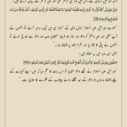
مسندِ احمد میں مروی ہے،جس میں وہ نبیِ اکرم صلی اللہ علیہ وسلم سے بیان کرتے ہیں:
﴿
إِنَّ جَبِْرِیْلَ أَتَاہُ أَوَّلَ مَا أُوْحِیَ إِلَیْہِ فَعَلَّمْہُ الْوُضُوْئَ وَالصَّلَاۃَ،فَلَمَّا فَرَغَ مِنَ الْوُضُوْئِ أَخَذَ غَرْفَۃً مِنْ مَّائٍ 
﴾
[3]
فَنَضَحَ بِھَا فَرْجَہٗ
’’حضرت جبرائیل علیہ السلام نزولِ وحی کے آغاز ہی میں ایک مرتبہ آئے،تو انھوں نے
آپ صلی اللہ علیہ وسلم کو وضو اور نماز کا طریقہ سکھلایا۔جب وہ وضو سے فارغ ہوئے تو
انھوں نے پانی کا چلو لیا اور شرم گاہ پر چھینٹا مارا۔‘‘
سنن ابن ماجہ میں یہ الفاظ ہیں:
﴾
﴿
[4]
عَلَّمَنِيْ جِبْرِیْلُ الْوُضوْئَ،وَأَمَرَنِيْ أَنْ أَنْضَحَ تَحْتَ ثَوْبِيْ لِمَا یَخْرُجُ مِنَ الْبَوْلِ بَعْدَ الْوُضُوْئِ
’’جبرائیل علیہ السلام نے مجھے وضو سکھایا تو اس بات کا حکم دیا کہ میں اپنے کپڑے کے
نیچے چھینٹا ماروں،جو وضو کے بعد نکلنے والے پیشاب کے قطرے کا علاج ہے۔‘‘