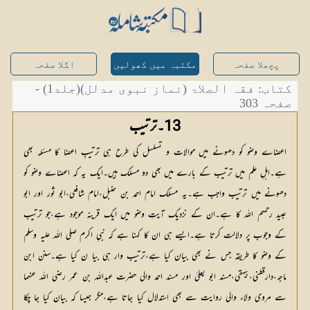
پچھلا صفحہ
مکتبہ میں کھولیں
اگلا صفحہ
کتاب: فقہ الصلاۃ (نماز نبوی مدلل)(جلد1) -
صفحہ 303
13۔ترتیب
اعضاے وضو کو دھونے میں موالات و تسلسل کی طرح ہی ترتیبِ اعضا کا مسئلہ بھی
ہے۔اہلِ علم میں ترتیب کے بارے میں بھی دو مسلک ہیں۔ایک یہ کہ اعضاے وضو کو
دھونے میں ترتیب واجب ہے۔یہ مسلک امام احمد بن حنبل،امام شافعی،ابو ثور اور ابو
عبید رحمہم اللہ کا ہے۔ان کے نزدیک آیتِ وضو میں ایک قرینہ موجود ہے،جو ترتیب
کے وجوب پر دلالت کرتا ہے۔ایسے ہی ان کا کہنا ہے کہ نبیِ اکرم صلی اللہ علیہ وسلم
کے وضو کا طریقہ جس نے بھی بیان کیا ہے،ترتیب وار ہی بیا ن کیا ہے۔سنن ابن
ماجہ،دارقطنی،بیہقی،مسند ابو یعلیٰ اور مسند احمد والی حضرت عبداللہ بن عمر رضی اللہ عنہما
سے مروی ولاء والی روایت سے بھی استدلال کیا جاتا ہے،مگر جیسا کہ بیان کیا جا چکا