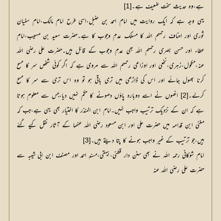
ہے،وہ حدیث سخت ضعیف ہے۔
[1]
یہی وجہ ہے کہ ایک روایت میں امام احمد بن حنبل،اسی طرح امام مالک،امام سفیان
ثوری اور احناف رحمہم اللہ کا مسلک عدمِ وجوب کا ہے۔حضرت سعید بن مسیب،امام
عطاء اور حسن بصری رحمہم اللہ بھی عدمِ وجوب کے قائل ہیں۔حضرت علی رضي الله
عنہ،مکحول،زہری،نخعی اور اوزاعی رحمہم اللہ سے مروی ہے کہ اگر کوئی شخص سر کا مسح
کرنا بھول جائے اور اس کی ڈاڑھی میں تری باقی ہو تو وہ اس تری سے سر کا مسح
کرلے۔
 انھوں نے اسے دوبارہ پاؤں دھونے کا حکم نہیں دیا،جس سے معلوم ہوتا 
[2]
ہے کہ ان کے نزدیک ترتیب واجب نہیں۔امام ابن المنذر کا اختیار بھی یہی ہے،جب کہ 
مغنی ابن قدامہ میں حضرت علی اور ابن مسعود رضی اللہ عنہما کے آثار نقل کیے گئے 
ہیں،جو ترتیب کے غیر واجب ہونے کا پتا دیتے ہیں۔
[3]
امام شوکانی رحمہ اللہ نے بھی سنن دار قطنی،بیہقی،مسندِ احمد اور مصنف ابن ابی شیبہ سے
حضرت علی رضی اللہ عنہ