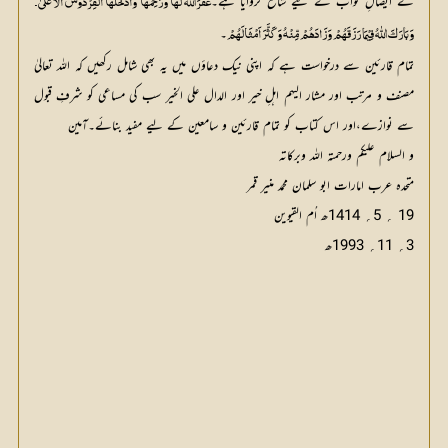
کے ایصالِ ثواب کے لیے شائع کروایا ہے۔
غَفَرَاللّٰہُ لَھَا وَرَحِمَھَا وَأَدْخَلَھَا الْفِرْدَوْسَ الْأَعْلیٰ۔
۔
وَبَارَکَ اللّٰہُ فِیْمَا رَزَقَہُمْ وَزَادَھُمْ مِّنْہُ وَکَثَّرَ اَمْثَالَہُمْ
تمام قارئین سے درخواست ہے کہ اپنی نیک دعاؤں میں یہ بھی شامل رکھیں کہ اللہ تعالیٰ
مصنف و مرتب اور مشار الیہم اہلِ خیر اور الدال علی الخیر سب کی مساعی کو شرفِ قبول
سے نوازے،اور اس کتاب کو تمام قارئین و سامعین کے لیے مفید بنائے۔آمین
و السلام علیکم ورحمتہ اللہ وبرکاتہ
متحدہ عرب امارات ابو سلمان محمد منیر قمر
19 ؍ 5؍ 1414ھ اُم القیوین
3؍ 11؍ 1993ھ