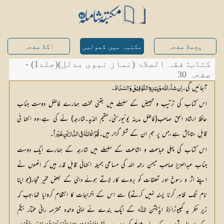
پچھلا صفحہ
مکتبہ میں کھولیں
اگلا صفحہ
کتاب: فقہ الصلاۃ (نماز نبوی مدلل)(جلد1) -
صفحہ 30
آجائیں گی۔
۔
إن شآء اللّٰه،وَبِیَدِہِ التَّوْفِیْقَ وَالسّدَادَ
اس کتاب کی ترتیب و تبییض کے سلسلے میں جتنی محنت ہمارے فاضل دوست جناب
حافظ ارشاد الحق صاحب(فاضل مدینہ یونیورسٹی۔مقیم الذید۔شارجہ) نے کی ہے،وہ انتہا ئی
قابلِ ستایش ہے،جس پر ہم ان کے شکر گزار ہیں۔
۔
فَجَزَاہُ اللّٰہُ فِي الدَّارَیْنِ خَیْراً
اس کتاب کی پہلی طباعت و اشاعت کے سلسلے میں شارجہ کے ہمارے ایک دوست
جناب عبدالعزیز صاحب میمن رحمہ اللہ کی مساعی جمیلہ انتہائی قابلِ قدر ہیں کہ انھوں نے
اپنے اثر و رسوخ اور تعلقات کو بروے کار لاتے ہوئے دبئی کے بعض مخیر تجار(جو اپنا
نام تک ظاہر کرنا پسند نہیں کرتے) سے اس کے اخراجات کا انتظام کروایا تھا،جب کہ
زیرِ نظر یہ کمپیوٹرائزڈ ایڈیشن اﷲ کے ایک بندے نے اپنی والدہ محترمہ رانی مختار بیگم