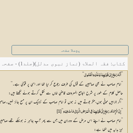
پچھلا صفحہ
کتاب: فقہ الصلاۃ (نماز نبوی مدلل)(جلد1) - صفحہ 288
‘‘
’’
أَنَّہٗ رَجَعَ إِلیٰ قَوْلِہِمَا وَعَلَیْہِ الْفَتْویٰ
’’امام صاحب نے بھی صاحبین کے قول کی طرف رجوع کر لیا تھا اور اسی پر فتویٰ ہے۔‘‘
حاصل کلام کے طور پر شرح الجامع المعروف قاضی خاں سے نقل کرتے ہوئے لکھتے ہیں:
’’اگر جرابیں موٹی ہوں،مگر جوتے میں نہ ہوں تو امام صاحب کے نزدیک ان پر مسح جائز نہیں۔ص
‘‘
’’
[1]
إِنَّ الْإِمَامَ رَجَعَ إِلَیٰ قَوْلِہِمَا فِي الْمَرَضِ الَّذِيْ مَاتَ فِیْہِ
’’امام صاحب نے اپنے اس مرض کے دوران میں جس سے پھر آپ جانبر نہ ہوسکے تھے،صاحبین ک
نیز ہدایہ میں لکھا ہے: