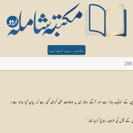
مکتبہ میں کھولیں
احبین کے نزدیک جائز ہے اور آگے ساتھ ہی یہ وضاحت بھی کردی گئی ہے کہ بیان کیا جاتا ہے:
ے قول کی طرف رجوع کرلیا تھا۔‘‘