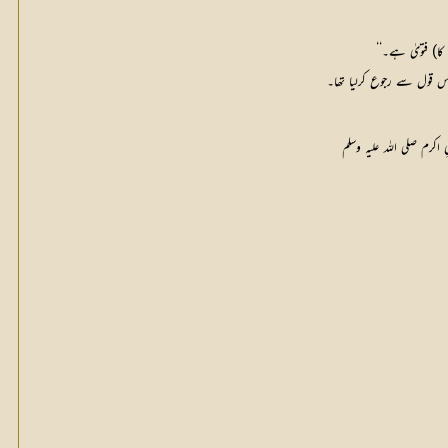
کا) فتویٰ ہے۔‘‘
اس قول سے رجوع کرلیا تھا۔
اکرم صلی اللہ علیہ وسلم