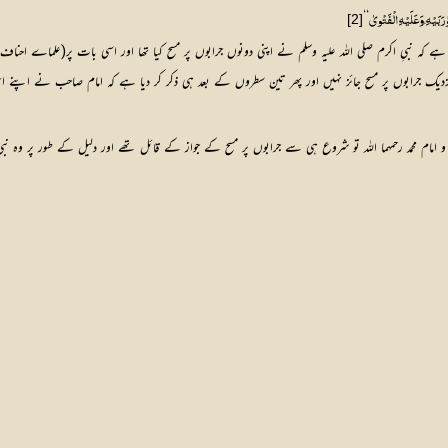
‘‘
[2]
ْرَبَیْہِ،وَعَلَیْہِ الْفَتْویٰ
ی ہے کہ نبیِ اکرم صلی اللہ علیہ وسلم نے اپنی دونوں جرابوں پر مسح کیا تھا اور اسی بات پر(علماے احناف 
نزدیک جرابوں پر مسح جائز نہیں اور پھر تین سطروں کے بعد ہی ذکر کر دیا ہے کہ امام صاحب نے اپنے 
ف و امام محمد رحمہما اللہ تو شروع ہی سے جرابوں پر مسح کے جواز کے قائل تھے اور دلیل کے طور پر وہ نبیِ 