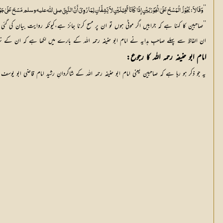
’’
وَقَالاَ: یَجُوْزُ الْمَسْحُ عَلَیٰ الْجَوْرَبَیْنِ إِذَا کَانَا ثَخِیْنَیْنِ لاَ یَشِفَّانِ،لِمَا رُوِيَ أَنَّ النَّبِيَّ صلی اللّٰه علیہ وسلم مَسَحَ عَلَیٰ جَو
’’صاحبین کا کہنا ہے کہ جرابیں اگر موٹی ہوں تو ان پر مسح کرنا جائز ہے،کیونکہ روایت بیان کی گئ
ان الفاظ سے پہلے صاحبِ ہدایہ نے امام ابو حنیفہ رحمہ اللہ کے بارے میں لکھا ہے کہ ان کے 
امام ابو حنیفہ رحمہ اللہ کا رجوع:
یہ جو ذکر ہو رہا ہے کہ صاحبین یعنی امام ابو حنیفہ رحمہ اللہ کے شاگردانِ رشید امام قاضی ابو یوس