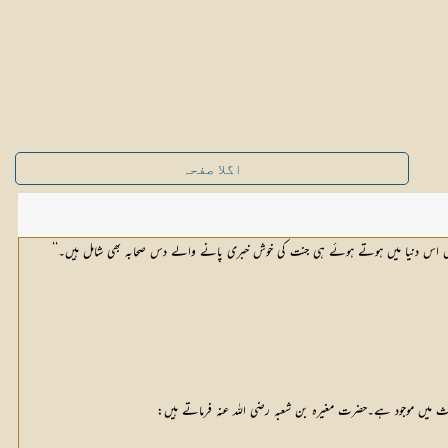
اگلا صفحہ
حدیث میں موجود ہے۔حضرت مغیرہ بن شعبہ رضی اللہ عنہ فرماتے ہیں: