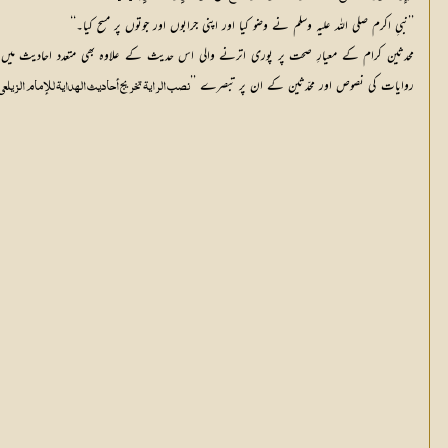
’’نبیِ اکرم صلی اللہ علیہ وسلم نے وضو کیا اور اپنی جرابوں اور جوتوں پر مسح کیا۔‘‘
محدثین کرام کے معیارِ صحت پر پوری اترنے والی اس حدیث کے علاوہ بھی متعدد احادیث میں جرا
روایات کی نصوص اور محدّثین کے ان پر تبصرے ’’
نصب الرایۃ تخریج أحادیث الہدایۃ للإمام الزیلعي