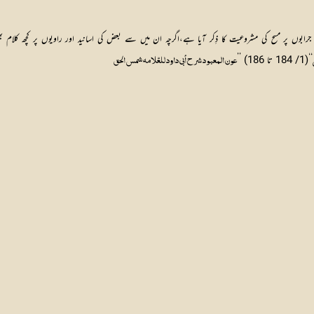
بوں پر مسح کی مشروعیت کا ذِکر آیا ہے،اگرچہ ان میں سے بعض کی اسانید اور راویوں پر کچھ کلام بھی
‘‘(1/ 184 تا 186) ’’
عون المعبود شرح أبي داود للعّلامہ شمس الحق 