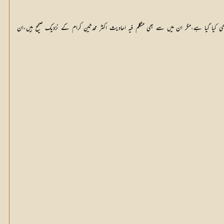
 کیا گیا ہے،مگر ان میں سے بھی متکلم فیہ احادیث اکثر محدثینِ کرام کے نزدیک صحیح ہیں،ان