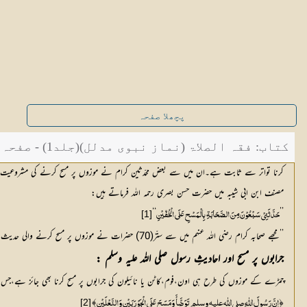
پچھلا صفحہ
کتاب: فقہ الصلاۃ (نماز نبوی مدلل)(جلد1) - صفحہ 284
کرنا تواتر سے ثابت ہے۔ان میں سے بعض محدّثین کرام نے موزوں پر مسح کرنے کی مشروعیت بیان کرنے والے صحابہ رضی اللہ عنہم کو شمار کیا تو ان کی تعداد اَسّ
مصنف ابن ابی شیبہ میں حضرت حسن بصری رحمہ اللہ فرماتے ہیں:
‘‘
’’
[1]
حَدَّثَنِيْ سَبْعُوْنَ مِنَ الصَّحَابَۃِ بِالْمَسْحِ عَلَی الْخُفّیْنِ
’’مجھے صحابہ کرام رضی اللہ عنہم میں سے ستّر(70) حضرات نے موزوں پر مسح کرنے والی حدیث سنائی ہے۔‘‘
جرابوں پر مسح اور احادیثِ رسول صلی اللہ علیہ وسلم :
چمڑے کے موزوں کی طرح ہی اون،فوم،کاٹن یا نائیلون کی جرابوں پر مسح کرنا بھی جائز ہے،جس کا
﴾
﴿
[2]
إِنَّ رَسُولَ اللّٰہِ صلی اللّٰه علیہ وسلم تَوَضَّأَ وَمَسَحَ عَلَی الْجَوْرَبَیْنِ وَالنَّعْلَیْنِ