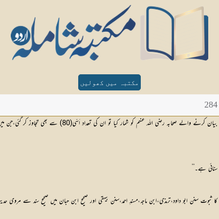
مکتبہ میں کھولیں
ی(80) سے بھی تجاوز کر گئی،جن میں اس دنیا میں ہوتے ہوئے ہی جنت کی خوش خبری پانے والے دس صحابہ بھی شامل ہیں۔‘‘
 ثبوت سنن ابو داود،ترمذی،ابن ماجہ،مسندِ احمد،سنن بیہقی اور صحیح ابن حبان میں صحیح سند سے مروی 