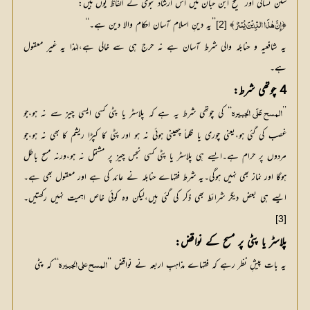
سُنن نسائی اور صحیح ابن حبان میں اس ارشاد نبوی کے الفاظ یوں ہیں:
﴿
﴾ 
’’یہ دینِ اسلام آسان احکام والا دین ہے۔‘‘
[2]
إِنَّ ہٰذَا الدِّیْنَ یُسْرٌ
یہ شافعیہ و حنابلہ والی شرط آسان ہے نہ حرج ہی سے خالی ہے،لہٰذا یہ غیر معقول
ہے۔
4 چوتھی شرط:
’’
‘‘ کی چوتھی شرط یہ ہے کہ پلاسٹر یا پٹی کسی ایسی چیز سے نہ ہو،جو 
المسح عَلَی الجبیرہ
غصب کی گئی ہو،یعنی چوری یا ظلماً چھینی ہوئی نہ ہو اور پٹی کا کپڑا ریشم کا بھی نہ ہو،جو 
مردوں پر حرام ہے۔ایسے ہی پلاسٹر یا پٹی کسی نجس چیز پر مشتمل نہ ہو،ورنہ مسح باطل 
ہوگا اور نماز بھی نہیں ہوگی۔یہ شرط فقہاے حنابلہ نے عائد کی ہے اور معقول بھی ہے۔
ایسے ہی بعض دیگر شرائط بھی ذکر کی گئی ہیں،لیکن وہ کوئی خاص اہمیت نہیں رکھتیں۔
[3]
پلاسٹر یا پٹی پر مسح کے نواقض:
یہ بات پیشِ نظر رہے کہ فقہاے مذاہبِ اربعہ نے نواقض ’’
‘‘ کہ پٹی 
المسح علی الجبیرہ