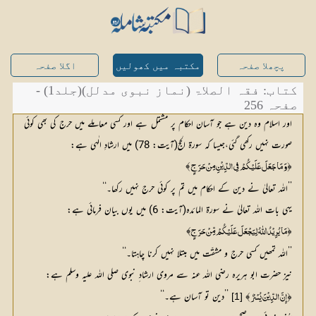
پچھلا صفحہ
مکتبہ میں کھولیں
اگلا صفحہ
کتاب: فقہ الصلاۃ (نماز نبوی مدلل)(جلد1) -
صفحہ 256
اور اسلام وہ دین ہے جو آسان احکام پر مشتمل ہے اور کسی معاملے میں حرج کی بھی کوئی
صورت نہیں رکھی گئی،جیسا کہ سورۃ الحج(آیت: 78) میں ارشادِ الٰہی ہے:
﴾
﴿
وَ مَا جَعَلَ عَلَیْکُمْ فِی الدِّیْنِ مِنْ حَرَجٍ 
’’اللہ تعالیٰ نے دین کے احکام میں تم پر کوئی حرج نہیں رکھا۔‘‘
یہی بات اللہ تعالیٰ نے سورۃ المائدہ(آیت: 6) میں یوں بیان فرمائی ہے:
﴾
﴿
مَا یُرِیْدُ اللّٰہُ لِیَجْعَلَ عَلَیْکُمْ مِّنْ حَرَجٍ
’’اللہ تمھیں کسی حرج و مشقّت میں مبتلا نہیں کرنا چاہتا۔‘‘
نیز حضرت ابو ہریرہ رضی اللہ عنہ سے مروی ارشاد ِ نبوی صلی اللہ علیہ وسلم ہے:
﴿
﴾ 
 ’’دین تو آسان ہے۔‘‘
[1]
إِنَّ الدِّیْنَ یُسْرٌ