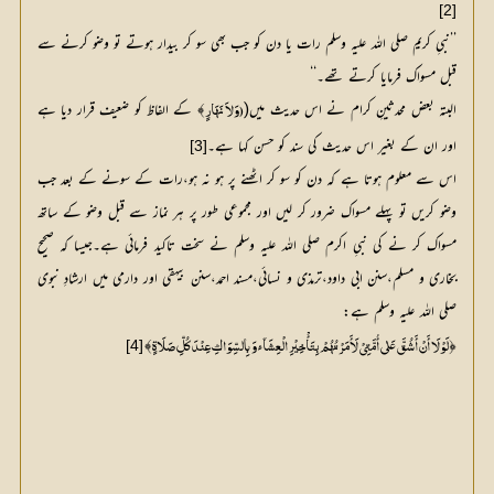
[2]
’’نبیِ کریم صلی اللہ علیہ وسلم رات یا دن کو جب بھی سو کر بیدار ہوتے تو وضو کرنے سے
قبل مسواک فرمایا کرتے تھے۔‘‘
البتہ بعض محدثینِ کرام نے اس حدیث میں(
﴾ کے الفاظ کو ضعیف قرار دیا ہے 
(وَلاَ نَہَارٍ
اور ان کے بغیر اس حدیث کی سند کو حسن کہا ہے۔
[3]
اس سے معلوم ہوتا ہے کہ دن کو سو کر اٹھنے پر ہو نہ ہو،رات کے سونے کے بعد جب
وضو کریں تو پہلے مسواک ضرور کر لیں اور مجموعی طور پر ہر نماز سے قبل وضو کے ساتھ
مسواک کر نے کی نبیِ اکرم صلی اللہ علیہ وسلم نے سخت تاکید فرمائی ہے۔جیسا کہ صحیح
بخاری و مسلم،سنن ابی داود،ترمذی و نسائی،مسند احمد،سنن بیہقی اور دارمی میں ارشادِ نبوی
صلی اللہ علیہ وسلم ہے:
﴾
﴿
[4]
لَوْلَا أَنْ أَشُقَّ عَلٰی أُمَّتِيْ لَأَمَرْتُھُمْ بِتَأْخِیْرِ الْعِشَآئِ وَ بِالسِّوَاکِ عِنْدَ کُلِّ صَلَاۃٍ