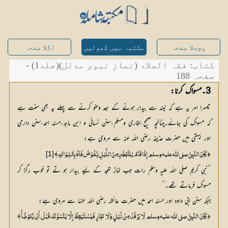
پچھلا صفحہ
مکتبہ میں کھولیں
اگلا صفحہ
کتاب: فقہ الصلاۃ (نماز نبوی مدلل)(جلد1) -
صفحہ 188
3۔مسواک کرنا:
تیسرا امر یہ ہے کہ نیند سے بیدار ہونے کے بعد وضو کرنے سے پہلے یہ بھی سنت ہے
کہ مسواک کی جائے۔چنانچہ صحیح بخاری ومسلم،سنن نسائی و ابن ماجہ،مسند احمد،سنن دارمی
اور بیہقی میں حضرت حذیفہ رضی اللہ عنہ سے مروی ہے:
﴾
﴿
[1]
کَانَ النَّبِيُّ صلی اللّٰه علیہ وسلم إِذَا قَامَ لِلتَّھَجُّدِ مِنَ اللَّیْلِ یَشُوْصُ فَاہُ بِالسِّوَاکِ
’’نبیِ کریم صلی اللہ علیہ وسلم رات جب نمازِ تہجد کے لیے بیدار ہو تے تو خوب رگڑ کر
مسواک فرماتے تھے۔‘‘
جبکہ سنن ابی داود اور مسند احمد میں حضرت عائشہ رضی اللہ عنہا سے مروی ہے:
﴾
﴿
کَانَ النَّبِيُّ صلی اللّٰه علیہ وسلم لَا یَرْقُدُ مِنْ لَیْلٍ وَلَا نَھَارٍ فَیَسْتَیْقِظُ إِلَّا یَتَسَوَّکُ قَبْلَ أَنْ یَّتَوَضَّأَ